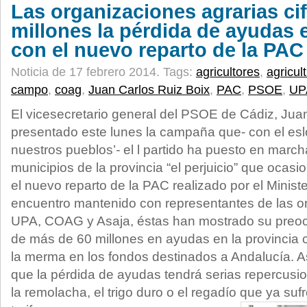
Las organizaciones agrarias ci
millones la pérdida de ayudas e
con el nuevo reparto de la PAC
Noticia de 17 febrero 2014.
Tags:
agricultores
,
agricul
campo
,
coag
,
Juan Carlos Ruiz Boix
,
PAC
,
PSOE
,
UP
El vicesecretario general del PSOE de Cádiz, Juan
presentado este lunes la campaña que- con el esl
nuestros pueblos’
-
el l partido ha puesto en march
municipios de la provincia “el perjuicio” que ocas
el nuevo reparto de la PAC realizado por el Ministe
encuentro mantenido con representantes de las o
UPA, COAG y Asaja, éstas han mostrado su preoc
de más de 60 millones en ayudas en la provinci
la merma en los fondos destinados a Andalucía. A
que la pérdida de ayudas tendrá serias repercusi
la remolacha, el trigo duro o el regadío que ya sufr