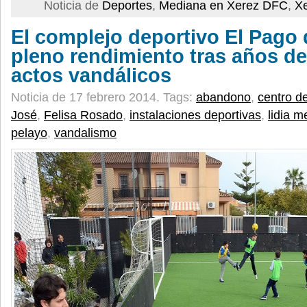
Noticia de
Deportes
,
Mediana en Xerez DFC
,
X
El complejo deportivo El Pago 
pleno rendimiento tras años d
actos vandálicos
Noticia de 17 febrero 2014.
Tags:
abandono
,
centro d
José
,
Felisa Rosado
,
instalaciones deportivas
,
lidia 
pelayo
,
vandalismo