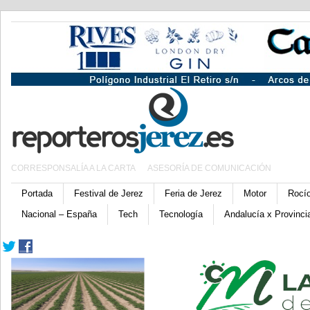
CORRESPONSALÍA A LA CARTA
ASESORÍA DE COMUNICACIÓN
Portada
Festival de Jerez
Feria de Jerez
Motor
Rocí
Nacional – España
Tech
Tecnología
Andalucía x Provinci