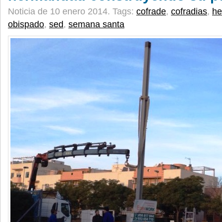
Noticia de 10 enero 2014.
Tags:
cofrade
,
cofradias
,
he
obispado
,
sed
,
semana santa