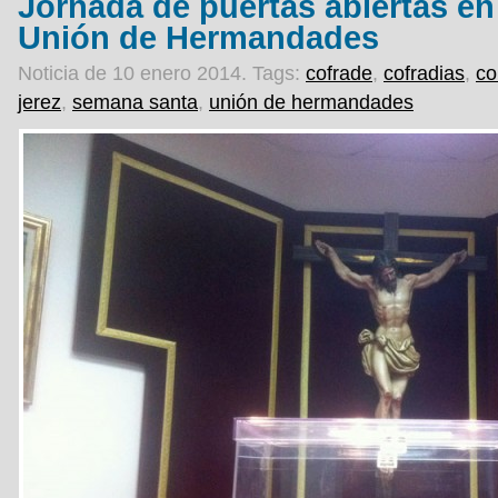
Jornada de puertas abiertas en 
Unión de Hermandades
Noticia de 10 enero 2014.
Tags:
cofrade
,
cofradias
,
co
jerez
,
semana santa
,
unión de hermandades