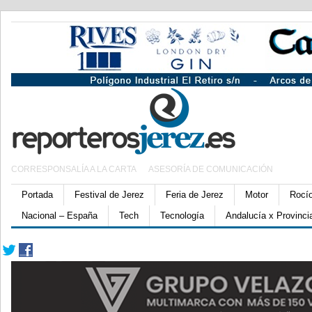
CORRESPONSALÍA A LA CARTA
ASESORÍA DE COMUNICACIÓN
Portada
Festival de Jerez
Feria de Jerez
Motor
Rocí
Nacional – España
Tech
Tecnología
Andalucía x Provinci