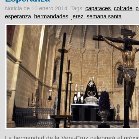
Noticia de 10 enero 2014.
Tags:
capataces
,
cofrade
,
c
esperanza
,
hermandades
,
jerez
,
semana santa
La hermandad de la Vera-Cruz celebrará el próx