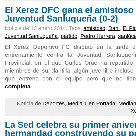
El Xerez DFC gana el amistoso 
Juventud Sanluqueña (0-2)
Noticia de 10 enero 2014.
Tags:
amistoso
,
Dani
,
El Pi
Juventud Sanluqueña
,
partido
,
Pedro Herrera
,
sanlúca
El Xerez Deportivo FC disputó en la tarde de
entrenamiento contra la Juventud Sanluqueñ
Provincial, en el que Carlos Orúe ha repartido
miembros de su plantilla, algún juvenil e inclus
que entrena con el equipo pero que no tien
completa
Noticia de
Deportes
,
Media 1 en Portada
,
Median
X
La Sed celebra su primer aniv
hermandad construyendo su p