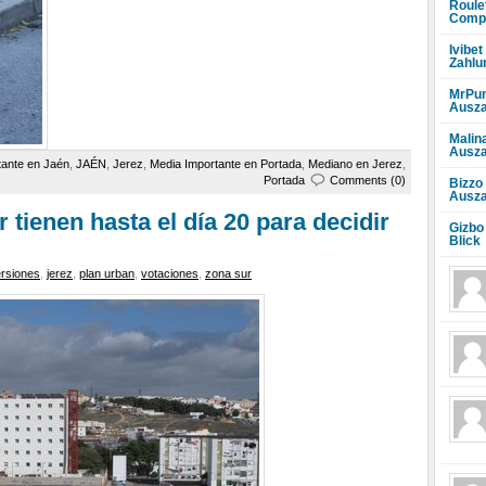
Roule
Compr
Ivibet
Zahlu
MrPun
Ausza
Malin
Ausza
tante en Jaén
,
JAÉN
,
Jerez
,
Media Importante en Portada
,
Mediano en Jerez
,
Portada
Comments (0)
Bizzo
Ausza
 tienen hasta el día 20 para decidir
Gizbo
Blick
ersiones
,
jerez
,
plan urban
,
votaciones
,
zona sur