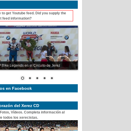
 to get Youtube feed. Did you supply the
t feed information?
 Bike Legends en el Circuito de Jerez
os en Facebook
corazón del Xerez CD
 Fotos, Vídeos. Completa información al
e todos los xerecistas.