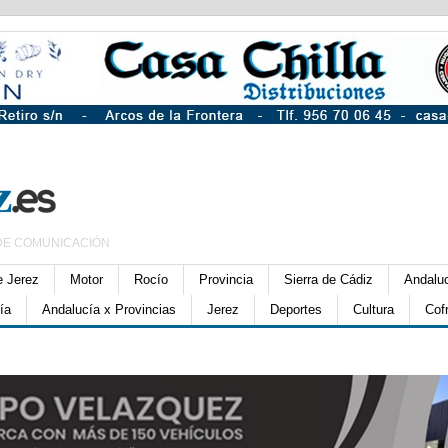
DE COMUNICACIÓN
e Jerez
Motor
Rocío
Provincia
Sierra de Cádiz
Andalu
ía
Andalucía x Provincias
Jerez
Deportes
Cultura
Cof