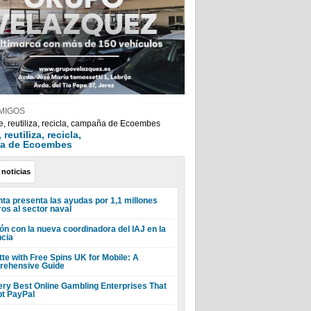
MIGOS
reutiliza, recicla,
a de Ecoembes
 noticias
nta presenta las ayudas por 1,1 millones
ros al sector naval
ón con la nueva coordinadora del IAJ en la
ncia
tte with Free Spins UK for Mobile: A
ehensive Guide
ery Best Online Gambling Enterprises That
t PayPal