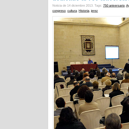
Noticia de 14 diciembre 2013.
Tags:
750 aniversario
,
A
congreso
,
cultura
,
Historia
,
jerez