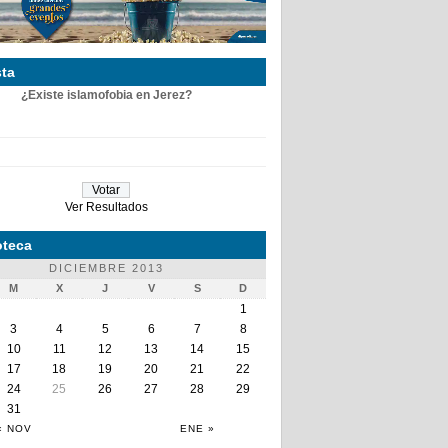
ta
¿Existe islamofobia en Jerez?
Ver Resultados
teca
DICIEMBRE 2013
M
X
J
V
S
D
1
3
4
5
6
7
8
10
11
12
13
14
15
17
18
19
20
21
22
24
25
26
27
28
29
31
« NOV
ENE »