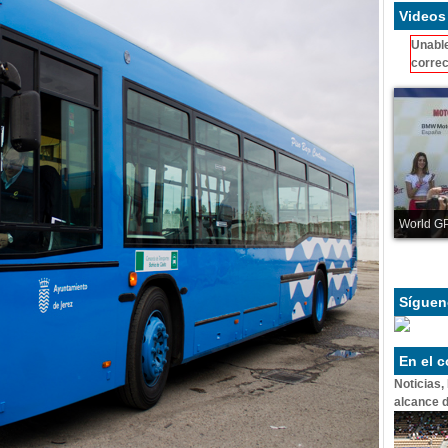
Videos
Unable
correc
World GP
Síguen
En el 
Noticias,
alcance d