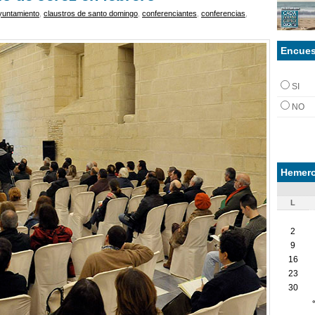
yuntamiento
,
claustros de santo domingo
,
conferenciantes
,
conferencias
,
Encues
SI
NO
Hemero
L
2
9
16
23
30