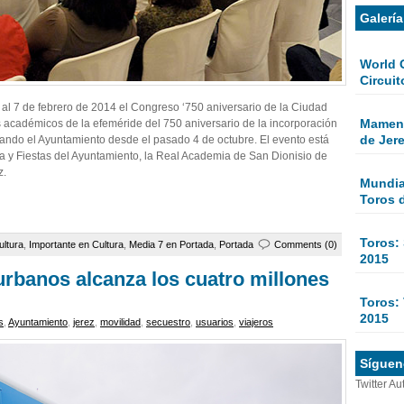
Galerí
World 
Circuit
al 7 de febrero de 2014 el Congreso ‘750 aniversario de la Ciudad
Mamen 
s académicos de la efeméride del 750 aniversario de la incorporación
de Jer
rando el Ayuntamiento desde el pasado 4 de octubre. El evento está
a y Fiestas del Ayuntamiento, la Real Academia de San Dionisio de
z.
Mundial
Toros 
Toros:
ultura
,
Importante en Cultura
,
Media 7 en Portada
,
Portada
Comments (0)
2015
urbanos alcanza los cuatro millones
Toros: 
2015
s
,
Ayuntamiento
,
jerez
,
movilidad
,
secuestro
,
usuarios
,
viajeros
Sígueno
Twitter Au