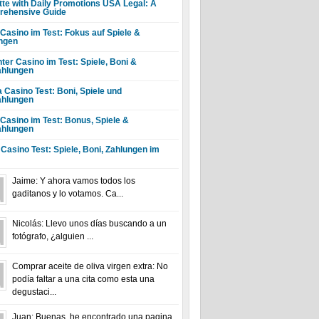
tte with Daily Promotions USA Legal: A
ehensive Guide
 Casino im Test: Fokus auf Spiele &
ngen
ter Casino im Test: Spiele, Boni &
hlungen
a Casino Test: Boni, Spiele und
hlungen
 Casino im Test: Bonus, Spiele &
hlungen
 Casino Test: Spiele, Boni, Zahlungen im
Jaime: Y ahora vamos todos los
gaditanos y lo votamos. Ca...
Nicolás: Llevo unos días buscando a un
fotógrafo, ¿alguien ...
Comprar aceite de oliva virgen extra: No
podía faltar a una cita como esta una
degustaci...
Juan: Buenas, he encontrado una pagina