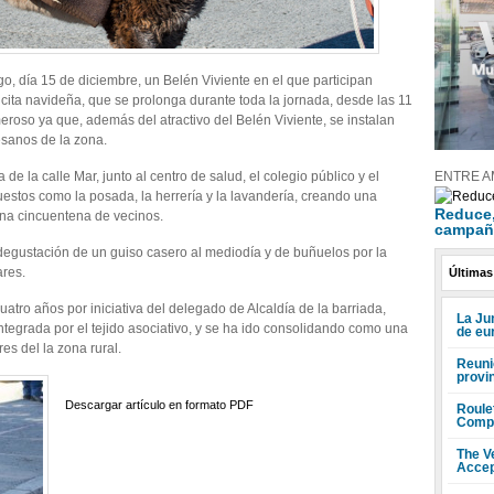
go, día 15 de diciembre, un Belén Viviente en el que participan
cita navideña, que se prolonga durante toda la jornada, desde las 11
roso ya que, además del atractivo del Belén Viviente, se instalan
esanos de la zona.
ENTRE A
de la calle Mar, junto al centro de salud, el colegio público y el
puestos como la posada, la herrería y la lavandería, creando una
Reduce, 
una cincuentena de vecinos.
campañ
degustación de un guiso casero al mediodía y de buñuelos por la
ares.
Últimas
atro años por iniciativa del delegado de Alcaldía de la barriada,
La Ju
tegrada por el tejido asociativo, y se ha ido consolidando como una
de eu
es del la zona rural.
Reuni
provi
Descargar artículo en formato PDF
Roule
Compr
The V
Accep