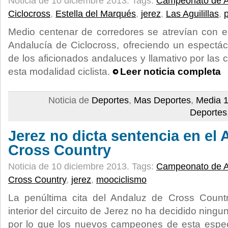
Noticia de 10 diciembre 2013.
Tags:
Campeonato de A
Ciclocross
,
Estella del Marqués
,
jerez
,
Las Aguilillas
,
Medio centenar de corredores se atrevían con 
Andalucía de Ciclocross, ofreciendo un espectá
de los aficionados andaluces y llamativo por las c
esta modalidad ciclista.
Leer noticia completa
Noticia de
Deportes
,
Mas Deportes
,
Media 1
Deportes
Jerez no dicta sentencia en el
Cross Country
Noticia de 10 diciembre 2013.
Tags:
Campeonato de A
Cross Country
,
jerez
,
moociclismo
La penúltima cita del Andaluz de Cross Count
interior del circuito de Jerez no ha decidido ningun
por lo que los nuevos campeones de esta espec