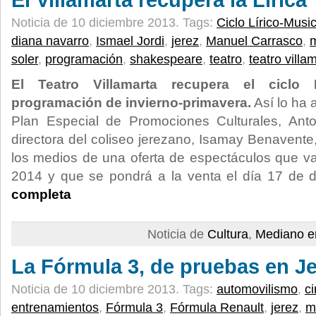
El Villamarta recupera la Lírica
Noticia de 10 diciembre 2013.
Tags:
Ciclo Lírico-Music
diana navarro
,
Ismael Jordi
,
jerez
,
Manuel Carrasco
,
soler
,
programación
,
shakespeare
,
teatro
,
teatro villa
El Teatro Villamarta recupera el ciclo 
programación de invierno-primavera.
Así lo ha 
Plan Especial de Promociones Culturales, Anto
directora del coliseo jerezano, Isamay Benavente
los medios de una oferta de espectáculos que v
2014 y que se pondrá a la venta el día 17 de 
completa
Noticia de
Cultura
,
Mediano e
La Fórmula 3, de pruebas en J
Noticia de 10 diciembre 2013.
Tags:
automovilismo
,
ci
entrenamientos
,
Fórmula 3
,
Fórmula Renault
,
jerez
,
m