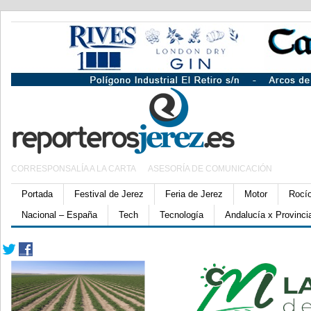
CORRESPONSALÍA A LA CARTA
ASESORÍA DE COMUNICACIÓN
Portada
Festival de Jerez
Feria de Jerez
Motor
Rocí
Nacional – España
Tech
Tecnología
Andalucía x Provinci