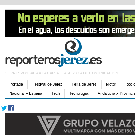
CORRESPONSALÍA A LA CARTA
ASESORÍA DE COMUNICACIÓN
Portada
Festival de Jerez
Feria de Jerez
Motor
Rocí
Nacional – España
Tech
Tecnología
Andalucía x Provinci