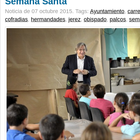
Semana Santa
Noticia de 07 octubre 2015.
Tags:
Ayuntamiento
,
carre
cofradias
,
hermandades
,
jerez
,
obispado
,
palcos
,
sem