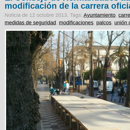
modificación de la carrera ofici
Noticia de 12 octubre 2013.
Tags:
Ayuntamiento
,
carre
medidas de seguridad
,
modificaciones
,
palcos
,
unión