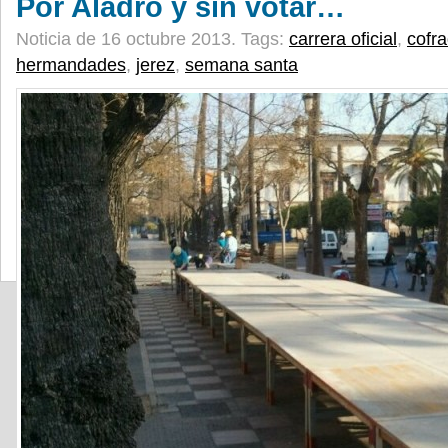
Por Aladro y sin votar…
Noticia de 16 octubre 2013.
Tags:
carrera oficial
,
cofr
hermandades
,
jerez
,
semana santa