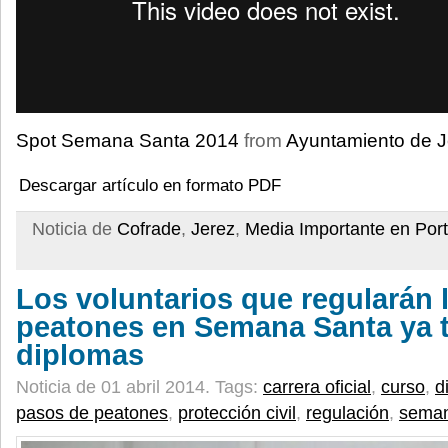
Spot Semana Santa 2014
from
Ayuntamiento de J
Descargar artículo en formato PDF
Noticia de
Cofrade
,
Jerez
,
Media Importante en Por
Los voluntarios que regularán 
peatones en Semana Santa ya 
diplomas
Noticia de 01 abril 2014.
Tags:
carrera oficial
,
curso
,
d
pasos de peatones
,
protección civil
,
regulación
,
seman