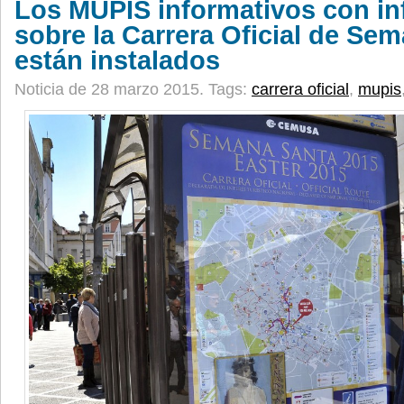
Los MUPIS informativos con i
sobre la Carrera Oficial de Se
están instalados
Noticia de 28 marzo 2015.
Tags:
carrera oficial
,
mupis