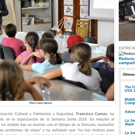
ENTRE A
Reduce, 
campañ
Últimas
The U
USA 
Mobile
Compr
Advan
ización Cultural y Patrimonio y Seguridad,
Francisco Camas
, ha
ento en la organización de la Semana Santa 2016. En relación al
La Jun
dique
ha emitido tras su reunión con el Obispo de la Diócesis, monseñor
ve problemas de plazo” y ha señalado que “no hay motivos para
La Ju