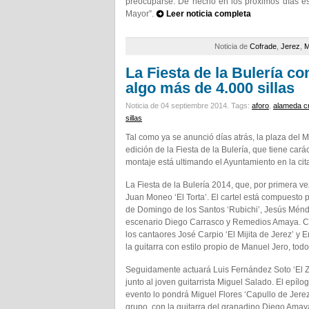
preocuparse. De hecho en los próximos días est
Mayor”.
Leer noticia completa
Noticia de
Cofrade
,
Jerez
,
M
La Fiesta de la Bulería c
algo más de 4.000 sillas
Noticia de 04 septiembre 2014.
Tags:
aforo
,
alameda cr
sillas
Tal como ya se anunció días atrás, la plaza del
edición de la Fiesta de la Bulería, que tiene cará
montaje está ultimando el Ayuntamiento en la cit
La Fiesta de la Bulería 2014, que, por primera ve
Juan Moneo ‘El Torta’. El cartel está compuesto 
de Domingo de los Santos ‘Rubichi’, Jesús Méndez
escenario Diego Carrasco y Remedios Amaya. Com
los cantaores José Carpio ‘El Mijita de Jerez’ 
la guitarra con estilo propio de Manuel Jero, to
Seguidamente actuará Luis Fernández Soto ‘El 
junto al joven guitarrista Miguel Salado. El epílog
evento lo pondrá Miguel Flores ‘Capullo de Jerez
grupo, con la guitarra del granadino Diego Amaya