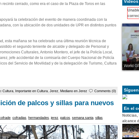
Videos
 recinto cerrado, como era el caso de la Plaza de Toros en las
Unable
correc
apoyará la celebración del evento de manera coordinada con la
dadana, con la ubicación de dos unidades de UPR en distintos puntos
ad, esta mañana se ha celebrado una última reunión técnica de
sistido el segundo teniente de alcalde y delegado de Personal y
romociones Culturales, Antonio Montero, el jefe de la Policía Local,
arez, jefe accidental de la comisaría del Cuerpo Nacional de Policía
nicos del Servicio de Movilidad y de la delegación de Turismo, Cultura
World GP
Síguen
de
Cultura
,
Importante en Cultura
,
Jerez
,
Mediano en Jerez
Comments (0)
ición de palcos y sillas para nuevos
En el 
Noticias,
cofrade
,
cofradias
,
hermandades
,
jerez
,
palcos
,
semana santa
,
sillas
alcance d