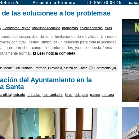
a de las soluciones a los problemas
o
,
Elevadores Reysa
,
movilidad reducida
,
problemas
,
salvaescaleras
,
sillas
puede ser susceptible de tener limitaciones de movilidad. Un medio
rse con total libertad, simboliza un beneficio para toda la sociedad,
 tanto en derechos como en oportunidades, ya que de esta forma se
solutamente normal.
Leer noticia completa
ir
,
Media 2 en Portada
,
Portada
,
Provincia
,
Sierra de Cádiz
Comments (0)
ación del Ayuntamiento en la
a Santa
a oficial
,
cofrade
,
cofradias
,
hermandades
,
jerez
,
obispado
,
palcos
,
semana