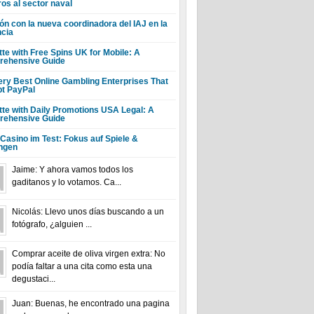
ros al sector naval
ón con la nueva coordinadora del IAJ en la
ncia
tte with Free Spins UK for Mobile: A
ehensive Guide
ery Best Online Gambling Enterprises That
t PayPal
tte with Daily Promotions USA Legal: A
ehensive Guide
 Casino im Test: Fokus auf Spiele &
ngen
Jaime: Y ahora vamos todos los
gaditanos y lo votamos. Ca...
Nicolás: Llevo unos días buscando a un
fotógrafo, ¿alguien ...
Comprar aceite de oliva virgen extra: No
podía faltar a una cita como esta una
degustaci...
Juan: Buenas, he encontrado una pagina