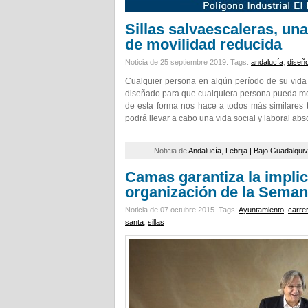
Sillas salvaescaleras, un
de movilidad reducida
Noticia de 25 septiembre 2019.
Tags:
andalucía
,
diseñ
Cualquier persona en algún período de su vida 
diseñado para que cualquiera persona pueda move
de esta forma nos hace a todos más similares
podrá llevar a cabo una vida social y laboral ab
Noticia de
Andalucía
,
Lebrija | Bajo Guadalquiv
Camas garantiza la implic
organización de la Seman
Noticia de 07 octubre 2015.
Tags:
Ayuntamiento
,
carrer
santa
,
sillas