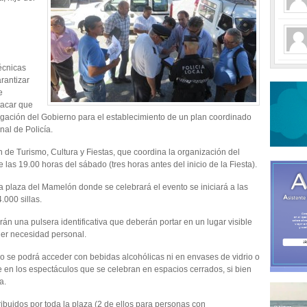
écnicas
rantizar
e
tacar que
ación del Gobierno para el establecimiento de un plan coordinado
al de Policía.
 de Turismo, Cultura y Fiestas, que coordina la organización del
e las 19.00 horas del sábado (tres horas antes del inicio de la Fiesta).
la plaza del Mamelón donde se celebrará el evento se iniciará a las
.000 sillas.
án una pulsera identificativa que deberán portar en un lugar visible
uier necesidad personal.
 no se podrá acceder con bebidas alcohólicas ni en envases de vidrio o
ue en los espectáculos que se celebran en espacios cerrados, si bien
a.
ribuidos por toda la plaza (2 de ellos para personas con