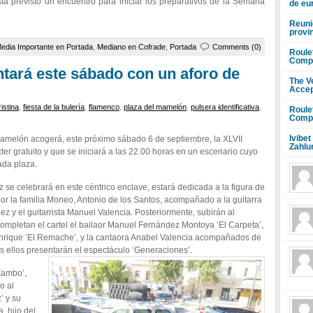
á previsto un encuentro para iniciar los preparativos de la Semana
de eu
Reuni
provi
edia Importante en Portada
,
Mediano en Cofrade
,
Portada
Comments (0)
Roule
Compr
ontará este sábado con un aforo de
The V
Accep
istina
,
fiesta de la bulería
,
flamenco
,
plaza del mamelón
,
pulsera identificativa
,
Roule
Compr
Ivibet
 Mamelón acogerá, este próximo sábado 6 de septiembre, la XLVII
Zahlu
cter gratuito y que se iniciará a las 22.00 horas en un escenario cuyo
ada plaza.
z se celebrará en este céntrico enclave, estará dedicada a la figura de
por la familia Moneo, Antonio de los Santos, acompañado a la guitarra
 y el guitarrista Manuel Valencia. Posteriormente, subirán al
pletan el cartel el bailaor Manuel Fernández Montoya ‘El Carpeta’,
y Enrique ‘El Remache’, y la cantaora Anabel Valencia acompañados de
dos ellos presentarán el espectáculo ‘Generaciones’.
Zambo’,
o al
’ y su
, hijo del