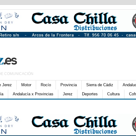
DE COMUNICACIÓN
e Jerez
Motor
Rocío
Provincia
Sierra de Cádiz
Andalu
ía
Andalucía x Provincias
Jerez
Deportes
Cultura
Cof