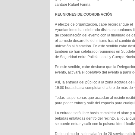
cantaor Rafael Farina.
REUNIONES DE COORDINACIÓN
A efectos de organización, cabe recordar que el
Ayuntamiento ha celebrado distintas reuniones t
de coordinación del evento con la finalidad de ga
el correcto desarrollo del mismo tras el cambio d
ubicación al Mamelón. En este sentido cabe des
también se han celebrado reuniones en Subdeleg
de Seguridad entre Policía Local y Cuerpo Nacion
En este sentido, cabe destacar que la Delegación
evento, activará el operativo del evento a partir d
Así, la entrada del público a la zona acotada de 
19.00 horas hasta completar el aforo de más de 4
Todas las personas que accedan al recinto recibir
para poder entrar y salir del espacio para cualq
La entrada será libre hasta completar el aforo y
bebidas enlatadas dentro del recinto, al igual q
se puede entrar y salir con la pulsera identificativ
De igual modo, se instalarán de 20 servicios dist