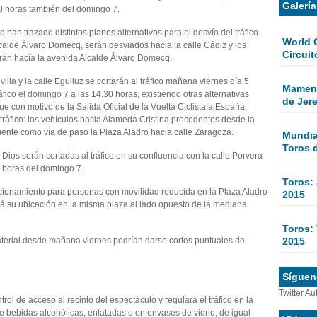
Galerí
30 horas también del domingo 7.
d han trazado distintos planes alternativos para el desvío del tráfico.
World 
calde Álvaro Domecq, serán desviados hacia la calle Cádiz y los
Circuit
arán hacia la avenida Alcalde Álvaro Domecq.
illa y la calle Eguiluz se cortarán al tráfico mañana viernes día 5
Mamen 
fico el domingo 7 a las 14.30 horas, existiendo otras alternativas
de Jer
 que con motivo de la Salida Oficial de la Vuelta Ciclista a España,
e tráfico: los vehículos hacia Alameda Cristina procedentes desde la
ente como vía de paso la Plaza Aladro hacia calle Zaragoza.
Mundial
Toros 
ios serán cortadas al tráfico en su confluencia con la calle Porvera
0 horas del domingo 7.
Toros:
cionamiento para personas con movilidad reducida en la Plaza Aladro
2015
rá su ubicación en la misma plaza al lado opuesto de la mediana
Toros: 
2015
terial desde mañana viernes podrían darse cortes puntuales de
Sígueno
Twitter Au
trol de acceso al recinto del espectáculo y regulará el tráfico en la
de bebidas alcohólicas, enlatadas o en envases de vidrio, de igual