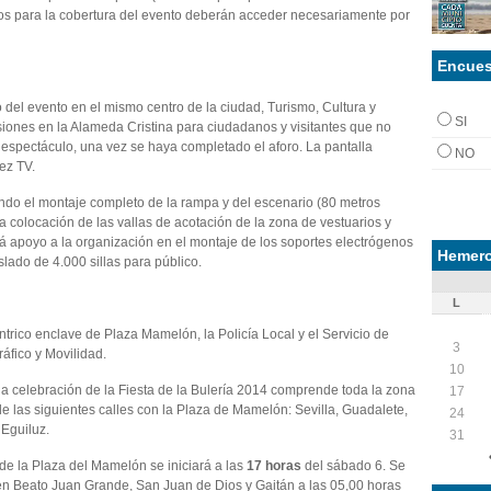
dos para la cobertura del evento deberán acceder necesariamente por
Encues
to del evento en el mismo centro de la ciudad, Turismo, Cultura y
SI
siones en la Alameda Cristina para ciudadanos y visitantes que no
 espectáculo, una vez se haya completado el aforo. La pantalla
NO
ez TV.
ando el montaje completo de la rampa y del escenario (80 metros
 colocación de las vallas de acotación de la zona de vestuarios y
á apoyo a la organización en el montaje de los soportes electrógenos
Hemero
aslado de 4.000 sillas para público.
L
ntrico enclave de Plaza Mamelón, la Policía Local y el Servicio de
3
áfico y Movilidad.
10
 la celebración de la Fiesta de la Bulería 2014 comprende toda la zona
17
de las siguientes calles con la Plaza de Mamelón: Sevilla, Guadalete,
24
 Eguiluz.
31
 de la Plaza del Mamelón se iniciará a las
17 horas
del sábado 6. Se
l en Beato Juan Grande, San Juan de Dios y Gaitán a las 05,00 horas