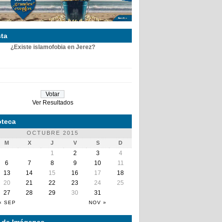
ta
¿Existe islamofobia en Jerez?
Ver Resultados
teca
OCTUBRE 2015
M
X
J
V
S
D
1
2
3
4
6
7
8
9
10
11
13
14
15
16
17
18
20
21
22
23
24
25
27
28
29
30
31
« SEP
NOV »
a de Imágenes