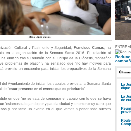
ENTRE A
ización Cultural y Patrimonio y Seguridad,
Francisco Camas
, ha
ento en la organización de la Semana Santa 2016. En relación al
Reduce, 
ha emitido tras su reunión con el Obispo de la Diócesis, monseñor
campañ
ve problemas de plazo” y ha señalado que “no hay motivos para
á previsto un encuentro para iniciar los preparativos de la Semana
Últimas
del Ayuntamiento de iniciar los trabajos previos a la Semana Santa
La Jun
dique
l de “
estar presente en el evento que es prioritario
”.
La Ju
idido en que “no se trata de comparar el trabajo con lo que se haya
de eu
ue “estamos trabajando por y para la ciudad y tenemos muy claro que
Reuni
anos
y por tanto un evento en el que vamos a poner todo nuestro
provi
Roule
Compr