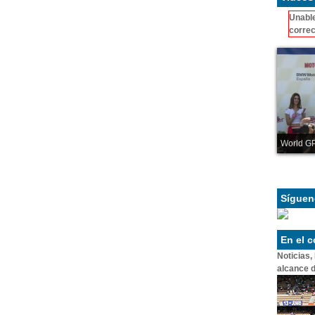
Unable
correc
World GP
Síguen
En el 
Noticias,
alcance d