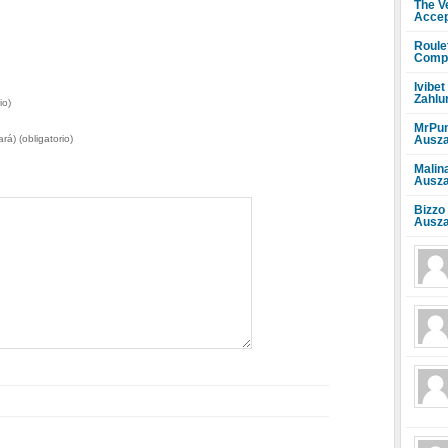
The V
Accep
Roule
Compr
Ivibet
Zahlu
io)
MrPun
Ausza
rá) (obligatorio)
Malin
Ausza
Bizzo
Ausza