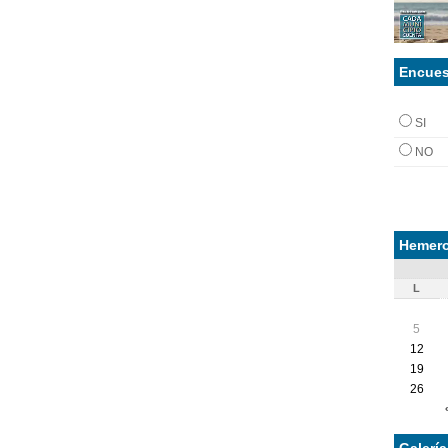
Encues
SI
NO
Hemero
L
5
12
19
26
Galerí