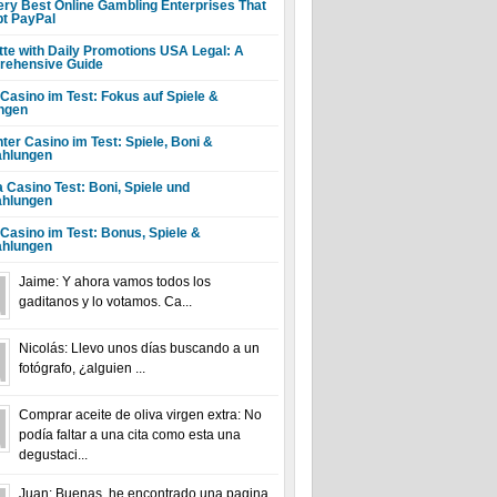
ery Best Online Gambling Enterprises That
t PayPal
tte with Daily Promotions USA Legal: A
ehensive Guide
 Casino im Test: Fokus auf Spiele &
ngen
ter Casino im Test: Spiele, Boni &
hlungen
a Casino Test: Boni, Spiele und
hlungen
 Casino im Test: Bonus, Spiele &
hlungen
Jaime: Y ahora vamos todos los
gaditanos y lo votamos. Ca...
Nicolás: Llevo unos días buscando a un
fotógrafo, ¿alguien ...
Comprar aceite de oliva virgen extra: No
podía faltar a una cita como esta una
degustaci...
Juan: Buenas, he encontrado una pagina