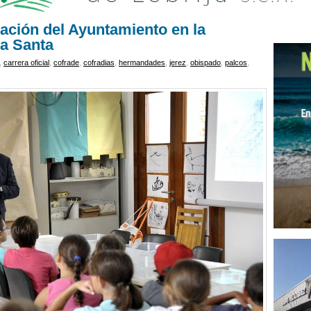
ación del Ayuntamiento en la
a Santa
,
carrera oficial
,
cofrade
,
cofradias
,
hermandades
,
jerez
,
obispado
,
palcos
,