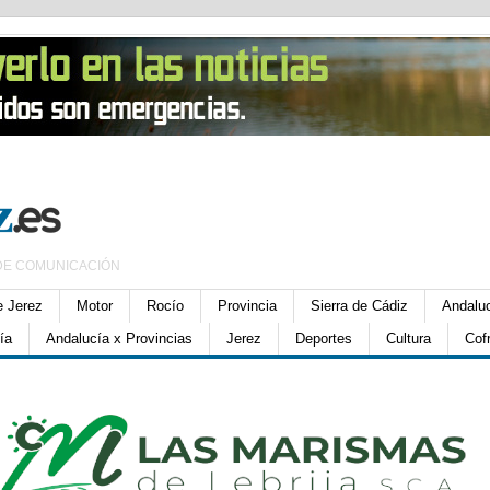
DE COMUNICACIÓN
e Jerez
Motor
Rocío
Provincia
Sierra de Cádiz
Andalu
ía
Andalucía x Provincias
Jerez
Deportes
Cultura
Cof