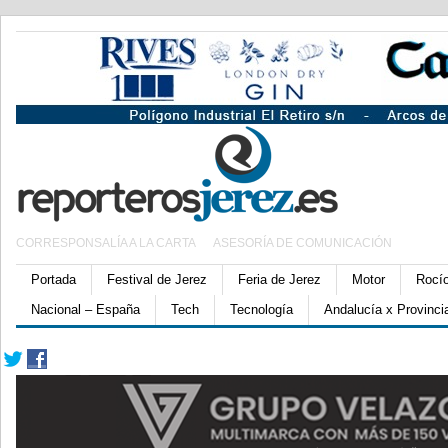
CORRESPONSALÍA A LA CARTA
ASESORÍA DE COMUNICACIÓN
Portada
Festival de Jerez
Feria de Jerez
Motor
Rocí
Nacional – España
Tech
Tecnología
Andalucía x Provinci