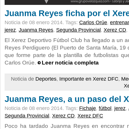
Juanma Reyes ficha por el Xer
Noticia de 08 enero 2014.
Tags:
Carlos Orúe
,
entrena
jerez
,
Juanma Reyes
,
Segunda Provincial
,
Xerez CD
,
El Xerez Deportivo Fútbol Club ha llegado a un
Reyes Perdiguero (El Puerto de Santa María, 19 
que forme parte de la plantilla de futbolistas q
Carlos Orúe.
Leer noticia completa
Noticia de
Deportes
,
Importante en Xerez DFC
,
Med
X
Juanma Reyes, a un paso del 
Noticia de 08 enero 2014.
Tags:
Fichaje
,
fútbol
,
jerez
,
Segunda Provincial
,
Xerez CD
,
Xerez DFC
Poco ha tardado Juanma Reyes en encontrar nu