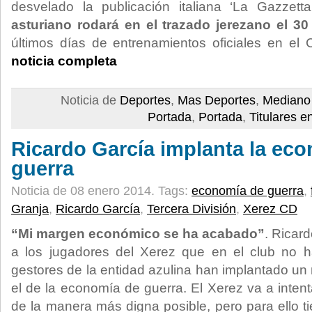
desvelado la publicación italiana ‘La Gazzett
asturiano rodará en el trazado jerezano el 3
últimos días de entrenamientos oficiales en el 
noticia completa
Noticia de
Deportes
,
Mas Deportes
,
Mediano
Portada
,
Portada
,
Titulares e
Ricardo García implanta la ec
guerra
Noticia de 08 enero 2014.
Tags:
economía de guerra
,
Granja
,
Ricardo García
,
Tercera División
,
Xerez CD
“Mi margen económico se ha acabado”
. Ricar
a los jugadores del Xerez que en el club no ha
gestores de la entidad azulina han implantado u
el de la economía de guerra. El Xerez va a inten
de la manera más digna posible, pero para ello t