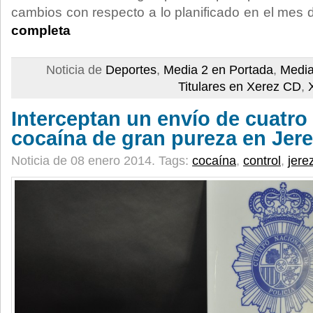
cambios con respecto a lo planificado en el mes 
completa
Noticia de
Deportes
,
Media 2 en Portada
,
Media
Titulares en Xerez CD
,
Interceptan un envío de cuatro 
cocaína de gran pureza en Jer
Noticia de 08 enero 2014.
Tags:
cocaína
,
control
,
jere