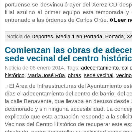
portuense se desvinculó ayer del Xerez CD desp
filial azulino al primer equipo esta temporada 
entrenado a las órdenes de Carlos Orúe.
Leer n
Noticia de
Deportes
,
Media 1 en Portada
,
Portada
,
X
Comienzan las obras de adecen
sede vecinal del centro históri
Noticia de 08 enero 2014.
Tags:
adecentamiento
,
call
histórico
,
María José Rúa
,
obras
,
sede vecinal
,
vecino
El Área de Infraestructuras del Ayuntamiento es
días el adecentamiento del centro de barrio del ce
la calle Benavente, que llevaba en desuso desde
deteriorado y sin ninguna accesibilidad. La conce
explicado que esta actuación responde a la solici
Vecinos del Centro Histórico de recuperar este es
objeto de poder desarrollar su actividad como cole