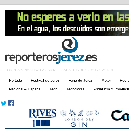
CORRESPONSALÍA A LA CARTA
ASESORÍA DE COMUNICACIÓN
Portada
Festival de Jerez
Feria de Jerez
Motor
Rocí
Nacional – España
Tech
Tecnología
Andalucía x Provinci