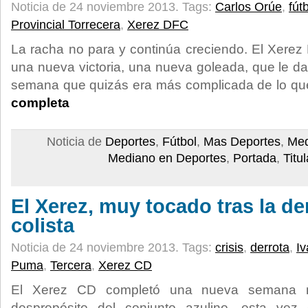
Noticia de 24 noviembre 2013.
Tags:
Carlos Orúe
,
fút
Provincial Torrecera
,
Xerez DFC
La racha no para y continúa creciendo. El Xerez
una nueva victoria, una nueva goleada, que le d
semana que quizás era más complicada de lo qu
completa
Noticia de
Deportes
,
Fútbol
,
Mas Deportes
,
Med
Mediano en Deportes
,
Portada
,
Titu
El Xerez, muy tocado tras la der
colista
Noticia de 24 noviembre 2013.
Tags:
crisis
,
derrota
,
Iv
Puma
,
Tercera
,
Xerez CD
El Xerez CD completó una nueva semana má
despropósito del conjunto azulino, esta ve