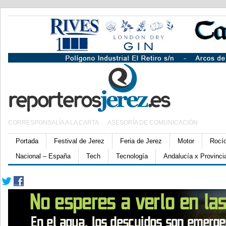
CORRESPONSALÍA A LA CARTA
ASESORÍA DE COMUNICACIÓN
Portada
Festival de Jerez
Feria de Jerez
Motor
Rocí
Nacional – España
Tech
Tecnología
Andalucía x Provinci