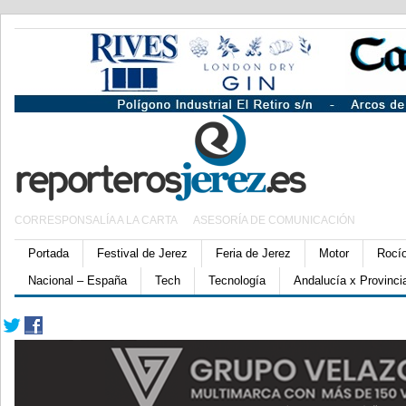
CORRESPONSALÍA A LA CARTA
ASESORÍA DE COMUNICACIÓN
Portada
Festival de Jerez
Feria de Jerez
Motor
Rocí
Nacional – España
Tech
Tecnología
Andalucía x Provinci