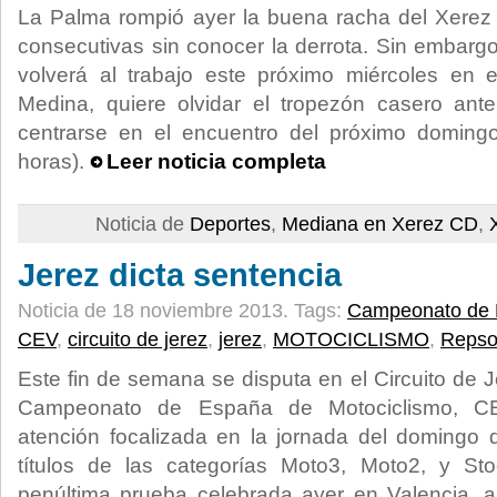
La Palma rompió ayer la buena racha del Xerez
consecutivas sin conocer la derrota. Sin embargo, 
volverá al trabajo este próximo miércoles en 
Medina, quiere olvidar el tropezón casero an
centrarse en el encuentro del próximo doming
horas).
Leer noticia completa
Noticia de
Deportes
,
Mediana en Xerez CD
,
Jerez dicta sentencia
Noticia de 18 noviembre 2013.
Tags:
Campeonato de 
CEV
,
circuito de jerez
,
jerez
,
MOTOCICLISMO
,
Repso
Este fin de semana se disputa en el Circuito de J
Campeonato de España de Motociclismo, CE
atención focalizada en la jornada del domingo 
títulos de las categorías Moto3, Moto2, y St
penúltima prueba celebrada ayer en Valencia, 