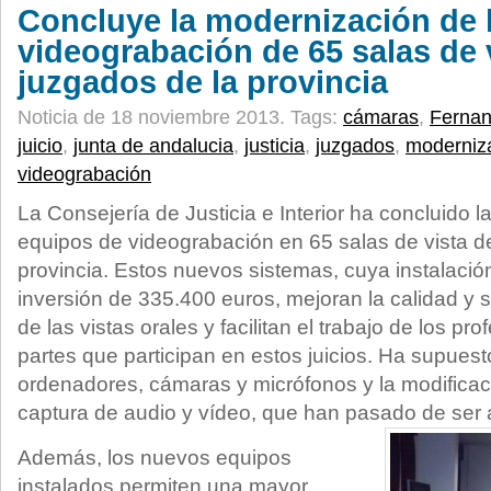
Concluye la modernización de 
videograbación de 65 salas de 
juzgados de la provincia
Noticia de 18 noviembre 2013.
Tags:
cámaras
,
Fernan
juicio
,
junta de andalucia
,
justicia
,
juzgados
,
moderniz
videograbación
La Consejería de Justicia e Interior ha concluido l
equipos de videograbación en 65 salas de vista de
provincia. Estos nuevos sistemas, cuya instalaci
inversión de 335.400 euros, mejoran la calidad y s
de las vistas orales y facilitan el trabajo de los pro
partes que participan en estos juicios. Ha supues
ordenadores, cámaras y micrófonos y la modificac
captura de audio y vídeo, que han pasado de ser a
Además, los nuevos equipos
instalados permiten una mayor