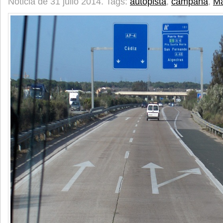
Noticia de 31 julio 2014.
Tags:
autopista
,
campaña
,
Ma