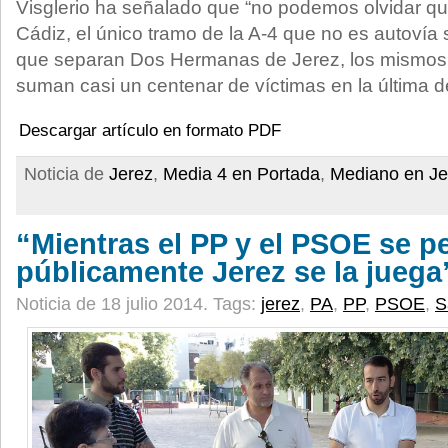
Visglerio ha señalado que “no podemos olvidar q
Cádiz, el único tramo de la A-4 que no es autovía 
que separan Dos Hermanas de Jerez, los mismos 
suman casi un centenar de víctimas en la última 
Descargar artículo en formato PDF
Noticia de
Jerez
,
Media 4 en Portada
,
Mediano en Je
“Mientras el PP y el PSOE se p
públicamente Jerez se la juega
Noticia de 18 julio 2014.
Tags:
jerez
,
PA
,
PP
,
PSOE
,
S