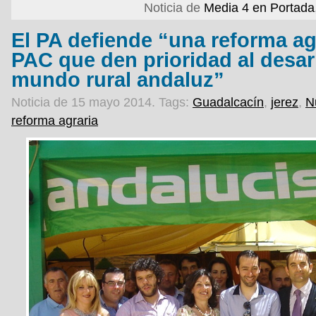
Noticia de
Media 4 en Portada
El PA defiende “una reforma ag
PAC que den prioridad al desarr
mundo rural andaluz”
Noticia de 15 mayo 2014.
Tags:
Guadalcacín
,
jerez
,
N
reforma agraria