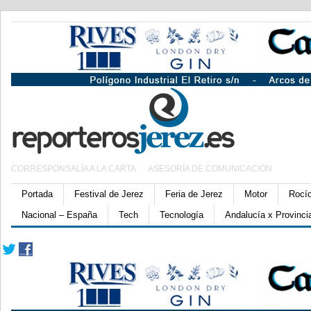
CORRESPONSALÍA A LA CARTA
ASESORÍA DE COMUNICACIÓN
Portada
Festival de Jerez
Feria de Jerez
Motor
Rocí
Nacional – España
Tech
Tecnología
Andalucía x Provinci