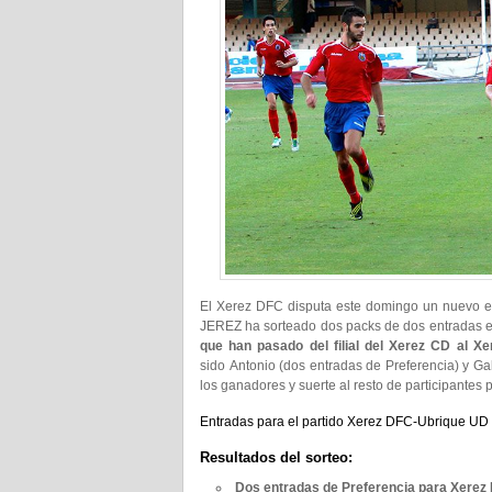
El Xerez DFC disputa este domingo un nuevo 
JEREZ ha sorteado dos packs de dos entradas e
que han pasado del filial del Xerez CD al 
sido Antonio (dos entradas de Preferencia) y G
los ganadores y suerte al resto de participantes
Entradas para el partido Xerez DFC-Ubrique UD
Resultados del sorteo:
Dos entradas de Preferencia para Xerez