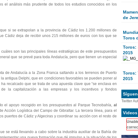
es el análisis más prudente de todos los estudios conocidos en los
Mamen 
de Jer
 que si se extrapolan a la provincia de Cádiz los 1.200 millones de
Mundial
que Cádiz deja de recibir unos 215 millones de euros con los que se
Toros 
Toros:
cuáles son las principales líneas estratégicas de este presupuestos
2015
general que se prevé para toda Andalucía, pero que tienen un especial
ta de Andalucía a la Zona Franca saltando a los terrenos de Puerto
Toros: 
de la antigua Delphi, que en condiciones favorables se pueden poner al
2015
o ha recalcado que se trata de una apuesta clave que “se enclava en
 de la capitalización a las empresas y los incentivos y fondos
Sígueno
Twitter Au
do el apoyo recogido en los presupuestos al Parque Tecnobahía,
al
de Acción Logística del Campo de Gibraltar. La tercera línea, para el
Videos
s puertos de Cádiz y Algeciras y coordinar su acción con el resto de
Unable
correc
que se está llevando a cabo sobre la industria auxiliar de la Bahía de
implementar una nueva formación que dé impulso a la situación de los