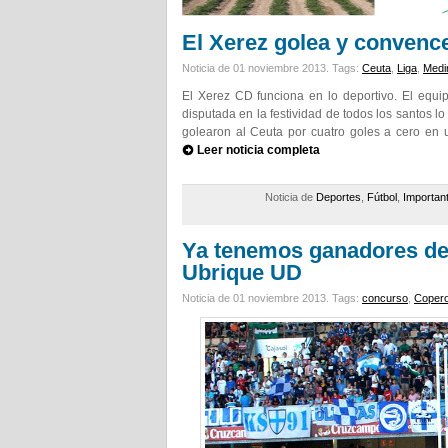
El Xerez golea y convenc
Noticia de 01 noviembre 2013.
Tags:
Ceuta
,
Liga
,
Medi
El Xerez CD funciona en lo deportivo. El eq
disputada en la festividad de todos los santos l
golearon al Ceuta por cuatro goles a cero en
Leer noticia completa
Noticia de
Deportes
,
Fútbol
,
Importan
Ya tenemos ganadores de 
Ubrique UD
Noticia de 01 noviembre 2013.
Tags:
concurso
,
Coper