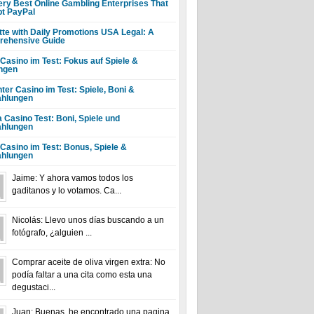
ery Best Online Gambling Enterprises That
t PayPal
tte with Daily Promotions USA Legal: A
ehensive Guide
 Casino im Test: Fokus auf Spiele &
ngen
ter Casino im Test: Spiele, Boni &
hlungen
a Casino Test: Boni, Spiele und
hlungen
 Casino im Test: Bonus, Spiele &
hlungen
Jaime: Y ahora vamos todos los
gaditanos y lo votamos. Ca...
Nicolás: Llevo unos días buscando a un
fotógrafo, ¿alguien ...
Comprar aceite de oliva virgen extra: No
podía faltar a una cita como esta una
degustaci...
Juan: Buenas, he encontrado una pagina