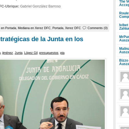
The V
Accep
DFC-Ubrique:
Gabriel González Barroso
Roule
Compr
Ivibet
 en Portada
,
Mediana en Xerez DFC
,
Portada
,
Xerez DFC
Comments (0)
Zahlu
MrPun
stratégicas de la Junta en los
Ausza
Malin
Ausza
a
,
jiménez
,
Junta
,
López Gil
,
presupuestos
,
pta
Bizzo
Ausza