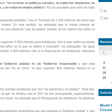
s que
“no recortan en políticas sociales, no suben los impuestos, no
vos, y no reducen empleo público”.
Así, ha apuntado que ocho de cada
SI
NO
esupuestos posibles”, tras el “hachazo de 1.200 millones de euros que
o central. En este sentido, ha señalado que el actual sistema de
 en una situación “casi de asfixia” porque, en los últimos tres años, la
Hemero
o suponen 3.305 millones para Andalucía, “por lo que sufren un ajuste
mos años en lo que se refiere a inversión”, ha subrayado. De igual
ibido 2.800 millones más si la financiación de Andalucía “estuviera
L
4
el Gobierno andaluz es un “Gobierno responsable
y que está
11
ional del 1% en 2014, “lo que suponen 800 millones menos en el
18
25
 las cuentas andaluzas que son “las personas y el empleo”. Para ello,
Galerí
r al que se destina casi el 70% de ese presupuesto, especialmente,
smo modo, ha valorado que el Presupuesto de Andalucía “no destruye
World 
Circuit
recuperación económica que nos anuncia el Gobierno central” y, con