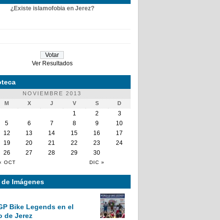
¿Existe islamofobia en Jerez?
Ver Resultados
teca
NOVIEMBRE 2013
M
X
J
V
S
D
1
2
3
5
6
7
8
9
10
12
13
14
15
16
17
19
20
21
22
23
24
26
27
28
29
30
« OCT
DIC »
a de Imágenes
GP Bike Legends en el
o de Jerez