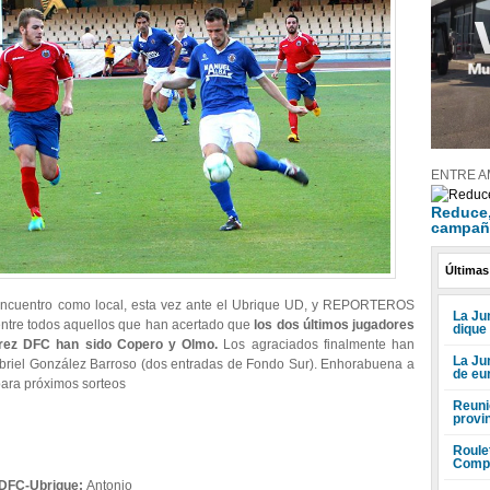
ENTRE A
Reduce, 
campañ
Últimas
encuentro como local, esta vez ante el Ubrique UD, y REPORTEROS
La Jun
ntre todos aquellos que han acertado que
los dos últimos jugadores
dique
Xerez DFC han sido Copero y Olmo.
Los agraciados finalmente han
La Ju
abriel González Barroso (dos entradas de Fondo Sur). Enhorabuena a
de eu
 para próximos sorteos
Reuni
provi
Roule
Compr
 DFC-Ubrique:
Antonio