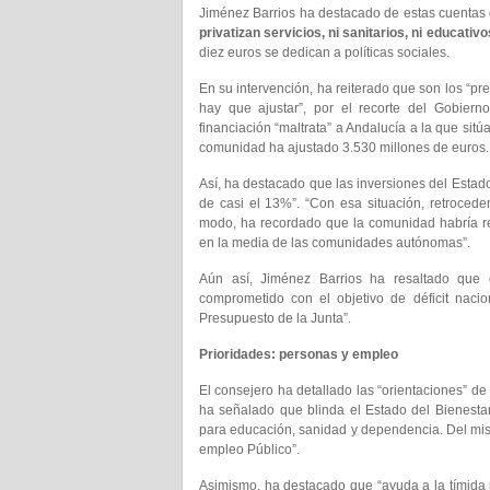
Jiménez Barrios ha destacado de estas cuenta
privatizan servicios, ni sanitarios, ni educati
diez euros se dedican a políticas sociales.
En su intervención, ha reiterado que son los “pr
hay que ajustar”, por el recorte del Gobiern
financiación “maltrata” a Andalucía a la que sitúa
comunidad ha ajustado 3.530 millones de euros.
Así, ha destacado que las inversiones del Estad
de casi el 13%”. “Con esa situación, retrocede
modo, ha recordado que la comunidad habría rec
en la media de las comunidades autónomas”.
Aún así, Jiménez Barrios ha resaltado que
comprometido con el objetivo de déficit nac
Presupuesto de la Junta”.
Prioridades: personas y empleo
El consejero ha detallado las “orientaciones” de
ha señalado que blinda el Estado del Bienesta
para educación, sanidad y dependencia. Del mi
empleo Público”.
Asimismo, ha destacado que “ayuda a la tímida 