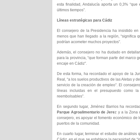
esta finalidad, Andalucía aporta un 0,3% “que 
últimos tiempos”.
Líneas estratégicas para Cádiz
El consejero de la Presidencia ha insistido en
menos que han llegado a la región, “significa 
podrían acometer muchos proyectos”.
Además, el consejero no ha dudado en detallar 
para la provincia, “que forman parte del marco 
encaje en Cádiz”.
De esta forma, ha recordado el apoyo de la Jun
Real, “a los suelos productivos de las Aletas y 
servicio de la creación de empleo”. El consejer
líneas incluidas en el presupuesto como la
reembolsables”.
En segundo lugar, Jiménez Barrios ha recorda
Parque Agroalimentario de Jere
z y a la Zona 
consejero, es apoyar el fomento económico de lo
puertos de la comunidad.
En cuarto lugar, terminar el estudio de análisis 
Cádiz, en el que se establece la necesidad de “