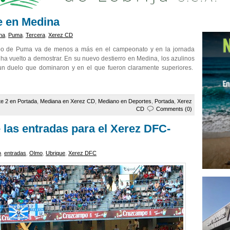
e en Medina
na
,
Puma
,
Tercera
,
Xerez CD
uipo de Puma va de menos a más en el campeonato y en la jornada
o ha vuelto a demostrar. En su nuevo destierro en Medina, los azulinos
 un duelo que dominaron y en el que fueron claramente superiores.
te 2 en Portada
,
Mediana en Xerez CD
,
Mediano en Deportes
,
Portada
,
Xerez
CD
Comments (0)
las entradas para el Xerez DFC-
o
,
entradas
,
Olmo
,
Ubrique
,
Xerez DFC