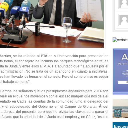
Barrios
, se ha referido al
PTA
en su intervención para presentar los
ta forma, el consejero ha incluido los parques tecnológicos entre las
sta la Junta, y entre ellos al PTA. Ha apuntado que “la apuesta por el
dministración. No se trata de un abandono en cuanto a iniciativas,
e han llevado los temas en el consejo. Pero el compromiso es seguir
l trabajo conjunto”.
 Barrios, ha señalado que los presupuestos andaluces para 2014 son
 general en el que nos movemos y con el escaso margen que nos deja el
sentado en Cádiz las cuentas de la comunidad junto al delegado del
, y el subdelegado del Gobierno en el Campo de Gibraltar,
Ángel
 la dureza del presente, pero que no olvida las claves para ganar el
eñalado que la prioridad de la Junta es el empleo y, en Cádiz, “eso se
Encues