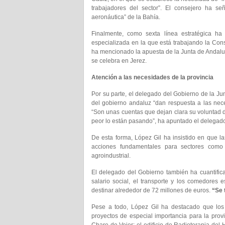
trabajadores del sector”. El consejero ha se
aeronáutica” de la Bahía.
Finalmente, como sexta línea estratégica ha 
especializada en la que está trabajando la Cons
ha mencionado la apuesta de la Junta de Andal
se celebra en Jerez.
Atención a las necesidades de la provincia
Por su parte, el delegado del Gobierno de la Ju
del gobierno andaluz “dan respuesta a las nec
“Son unas cuentas que dejan clara su voluntad d
peor lo están pasando”, ha apuntado el delegad
De esta forma, López Gil ha insistido en que l
acciones fundamentales para sectores como e
agroindustrial.
El delegado del Gobierno también ha cuantifica
salario social, el transporte y los comedores e
destinar alrededor de 72 millones de euros.
“Se 
Pese a todo, López Gil ha destacado que los
proyectos de especial importancia para la pro