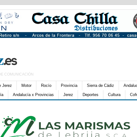
DE COMUNICACIÓN
e Jerez
Motor
Rocío
Provincia
Sierra de Cádiz
Andalu
ía
Andalucía x Provincias
Jerez
Deportes
Cultura
Cof