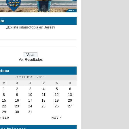
ta
¿Existe islamofobia en Jerez?
Ver Resultados
teca
OCTUBRE 2013
M
X
J
V
S
D
1
2
3
4
5
6
8
9
10
11
12
13
15
16
17
18
19
20
22
23
24
25
26
27
29
30
31
« SEP
NOV »
a de Imágenes