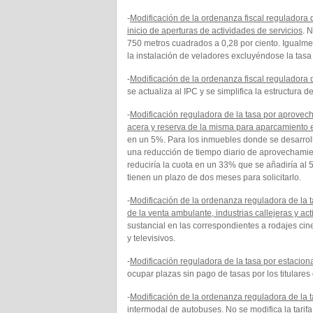
-
Modificación de la ordenanza fiscal reguladora de
inicio de aperturas de actividades de servicios
. 
750 metros cuadrados a 0,28 por ciento. Igualmen
la instalación de veladores excluyéndose la tasa 
-
Modificación de la ordenanza fiscal reguladora d
se actualiza al IPC y se simplifica la estructura de 
-
Modificación reguladora de la tasa por aprovech
acera y reserva de la misma para aparcamiento 
en un 5%. Para los inmuebles donde se desarroll
una reducción de tiempo diario de aprovechamien
reduciría la cuota en un 33% que se añadiría al 
tienen un plazo de dos meses para solicitarlo.
-
Modificación de la ordenanza reguladora de la t
de la venta ambulante, industrias callejeras y ac
sustancial en las correspondientes a rodajes cin
y televisivos.
-
Modificación reguladora de la tasa por estacio
ocupar plazas sin pago de tasas por los titulare
-
Modificación de la ordenanza reguladora de la tas
intermodal de autobuses
. No se modifica la tarif