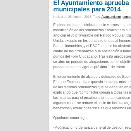
El Ayuntamiento aprueba 
municipales para 2014
Noticia de 25 octubre 2013.
Tags:
Ayuntamiento
,
conge
El pleno ordinario celebrado este viernes ha apr
modificación de las ordenanzas fiscales para el
año con el voto favorable del Partido Popular, Iz
Unida, excepto en los puntos referidos al Impues
Bienes Inmuebles, y el PSOE, que se ha absteni
cuatro de las ordenanzas, y la abstención a todo
puntos del Foro Ciudadano. Tras esta aprobación
se abre un periodo de alegaciones con el objeti
puedan entrar en vigor el próximo 1 de enero.
El tercer teniente de alcalde y delegado de Eco
Enrique Espinosa, ha expuesto los datos más d
de las distintas ordenanzas que se debatían en e
explicando que “como factor común a todas las 
las mismas para el próximo año, no aplicándose n
algunos casos se reduce el coste de las cuotas,
beneficios y exenciones fiscales que tenemos en
Quedarán como sigue:
-
Modificación ordenanza general de gestión, reca