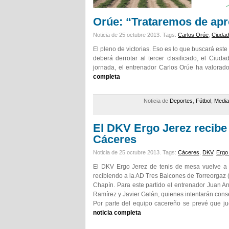
Orúe: “Trataremos de apr
Noticia de 25 octubre 2013.
Tags:
Carlos Orúe
,
Ciudad
El pleno de victorias. Eso es lo que buscará este
deberá derrotar al tercer clasificado, el Ciud
jornada, el entrenador Carlos Orúe ha valorado
completa
Noticia de
Deportes
,
Fútbol
,
Media
El DKV Ergo Jerez recibe 
Cáceres
Noticia de 25 octubre 2013.
Tags:
Cáceres
,
DKV
,
Ergo
El DKV Ergo Jerez de tenis de mesa vuelve a 
recibiendo a la AD Tres Balcones de Torreorgaz 
Chapín. Para este partido el entrenador Juan An
Ramírez y Javier Galán, quienes intentarán conse
Por parte del equipo cacereño se prevé que j
noticia completa