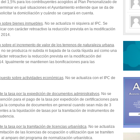
 del 1,5% para los contribuyentes acogidos al Plan Personalizado de
rminar en qué situaciones el Ayuntamiento entiende que se da de
olicitar la domiciliación y cuándo se cargará en cuenta.
to sobre bienes inmuebles
. No se actualiza ni siquiera al IPC. Se
icar con carácter retroactivo la reducción prevista en la modificación
o 2014.
o sobre el incremento de valor de los terrenos de naturaleza urbana
.
 no se produzca ni subida ni bajada de la cuota líquida así como una
ácter retroactivo la reducción prevista en la modificación del
014. Igualmente se mantienen las bonificaciones para las
mpuesto sobre actividades económicas
. No se actualiza con el IPC de
de la tasa por la expedición de documentos administrativos
. No se
xención para el pago de la tasa por expedición de certificaciones para
aja la compulsa de documentos en general cuando sean más de 3
tes a la liquidación de tasas por la tramitación de instrumentos de
rudencia.
 la tasa por la tramitación de licencias urbanística
. No se actualiza
mitación de las licencias de ocupación o utilización que se tramiten
o al amparo del programa de normalización urbanística.