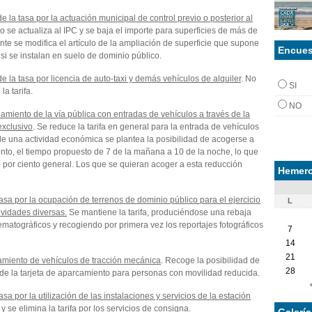
 la tasa por la actuación municipal de control previo o posterior al
No se actualiza al IPC y se baja el importe para superficies de más de
te se modifica el artículo de la ampliación de superficie que supone
Encues
si se instalan en suelo de dominio público.
e la tasa por licencia de auto-taxi y demás vehículos de alquiler
. No
SI
la tarifa.
NO
amiento de la vía pública con entradas de vehículos a través de la
exclusivo
. Se reduce la tarifa en general para la entrada de vehículos
e una actividad económica se plantea la posibilidad de acogerse a
to, el tiempo propuesto de 7 de la mañana a 10 de la noche, lo que
5 por ciento general. Los que se quieran acoger a esta reducción
Hemero
asa por la ocupación de terrenos de dominio público para el ejercicio
L
tividades diversas.
Se mantiene la tarifa, produciéndose una rebaja
ematográficos y recogiendo por primera vez los reportajes fotográficos
7
14
21
namiento de vehículos de tracción mecánica
. Recoge la posibilidad de
28
s de la tarjeta de aparcamiento para personas con movilidad reducida.
a por la utilización de las instalaciones y servicios de la estación
a y se elimina la tarifa por los servicios de consigna.
Galerí