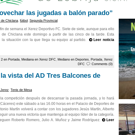
ovechar las jugadas a balón parado”
 de Chiclana
,
fútbol
,
Segunda Provincial
 fin de semana el Xerez Deportivo FC. Siete de siete, aunque para ello
ad de Chiclana este domingo a partir de las cinco de la tarde. Esta
 la situación con la que llega su equipo al partido.
Leer noticia
 2 en Portada
,
Mediana en Xerez DFC
,
Mediano en Deportes
,
Portada
,
Xerez
DFC
Comments (0)
la vista del AD Tres Balcones de
 Jerez
,
Tenis de Mesa
la competición después de descansar la pasada jornada, y lo hará
(Cáceres) este sábado a las 16.00 horas en el Palacio de Deportes de
tonio Martín volverá a contar con los jugadores Jesús Martín, Alberto
guir una nueva victoria que mantenga al equipo líder de la categoría.
ueguen Roberto Romero, Julio A. Muñoz y Jaime Rodríguez.
Leer