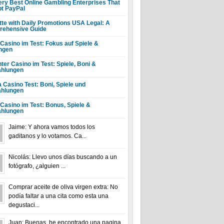
ery Best Online Gambling Enterprises That
t PayPal
tte with Daily Promotions USA Legal: A
ehensive Guide
 Casino im Test: Fokus auf Spiele &
ngen
ter Casino im Test: Spiele, Boni &
hlungen
a Casino Test: Boni, Spiele und
hlungen
 Casino im Test: Bonus, Spiele &
hlungen
Jaime: Y ahora vamos todos los
gaditanos y lo votamos. Ca...
Nicolás: Llevo unos días buscando a un
fotógrafo, ¿alguien ...
Comprar aceite de oliva virgen extra: No
podía faltar a una cita como esta una
degustaci...
Juan: Buenas, he encontrado una pagina