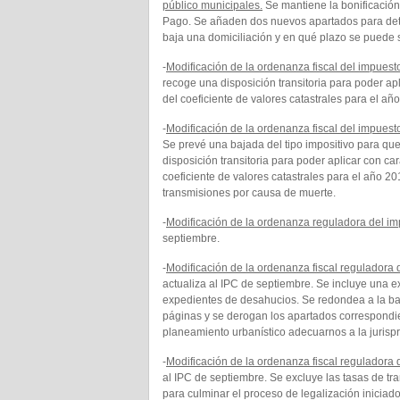
público municipales.
Se mantiene la bonificación
Pago. Se añaden dos nuevos apartados para dete
baja una domiciliación y en qué plazo se puede s
-
Modificación de la ordenanza fiscal del impues
recoge una disposición transitoria para poder apl
del coeficiente de valores catastrales para el añ
-
Modificación de la ordenanza fiscal del impuest
Se prevé una bajada del tipo impositivo para que
disposición transitoria para poder aplicar con car
coeficiente de valores catastrales para el año 2
transmisiones por causa de muerte.
-
Modificación de la ordenanza reguladora del i
septiembre.
-
Modificación de la ordenanza fiscal reguladora 
actualiza al IPC de septiembre. Se incluye una e
expedientes de desahucios. Se redondea a la b
páginas y se derogan los apartados correspondien
planeamiento urbanístico adecuarnos a la jurisp
-
Modificación de la ordenanza fiscal reguladora de
al IPC de septiembre. Se excluye las tasas de tra
para culminar el proceso de legalización iniciad