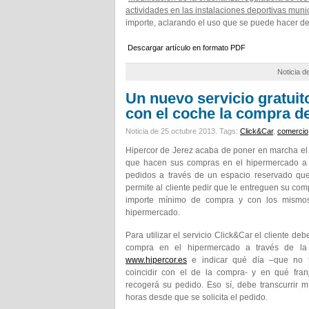
actividades en las instalaciones deportivas munic
importe, aclarando el uso que se puede hacer de 
Descargar artículo en formato PDF
Noticia d
Un nuevo servicio gratuit
con el coche la compra d
Noticia de 25 octubre 2013.
Tags:
Click&Car
,
comercio
Hipercor de Jerez acaba de poner en marcha el n
que hacen sus compras en el hipermercado a t
pedidos a través de un espacio reservado que
permite al cliente pedir que le entreguen su comp
importe mínimo de compra y con los mismos 
hipermercado.
Para utilizar el servicio Click&Car el cliente de
compra en el hipermercado a través de l
www.hipercor.es
e indicar qué día –que no 
coincidir con el de la compra- y en qué fran
recogerá su pedido. Eso sí, debe transcurrir 
horas desde que se solicita el pedido.