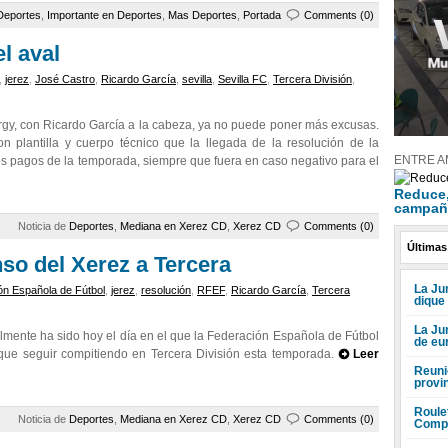
Deportes
,
Importante en Deportes
,
Mas Deportes
,
Portada
Comments (0)
el aval
,
jerez
,
José Castro
,
Ricardo García
,
sevilla
,
Sevilla FC
,
Tercera División
,
nergy, con Ricardo García a la cabeza, ya no puede poner más excusas.
 plantilla y cuerpo técnico que la llegada de la resolución de la
ENTRE A
os pagos de la temporada, siempre que fuera en caso negativo para el
Reduce, 
campañ
Noticia de
Deportes
,
Mediana en Xerez CD
,
Xerez CD
Comments (0)
Últimas
nso del Xerez a Tercera
La Jun
ón Española de Fútbol
,
jerez
,
resolución
,
RFEF
,
Ricardo García
,
Tercera
dique
La Ju
almente ha sido hoy el día en el que la Federación Española de Fútbol
de eu
que seguir compitiendo en Tercera División esta temporada.
Leer
Reuni
provi
Roule
Noticia de
Deportes
,
Mediana en Xerez CD
,
Xerez CD
Comments (0)
Compr