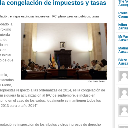
la congelación de impuestos y tasas
The V
Accep
Roule
Compr
lación
,
enrique espinosa
,
impuestos
,
IPC
,
pleno
,
precios públicos
,
tasas
obado la
Ivibet
Zahlu
 próximo
quierda
MrPun
to de
Ausza
do en
Malin
s los
Ausza
 inicial
Bizzo
vo de que
Ausza
nomía,
estacados
l Pleno,
propuestas respecto a las ordenanzas de 2014, es la congelación de
i siquiera la actualización al IPC de septiembre, e incluso en
 como en el caso de los vados. Igualmente se mantienen todos los
 2013 para el año 2014”.
udación e inspección de los tributos y otros ingresos de derecho