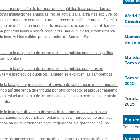
tasa por ocupación de terrenos de uso público local con andamios,
 otras instalaciones análogas
. No se actualiza la tarifa y se excluye los
World 
os por una obra concedida para la reconstrucción de una edificación
Circuit
 también del hecho imponible diversos aprovechamientos del dominio
tan por otras tasas y podría producirse una duplicidad, y formalmente
Mamen 
ta tasa. Así las salidas procesionales de Semana Santa,
de Jer
asa por la ocupación de terrenos de uso público con mesas y sillas
.
Mundial
as zambombas.
Toros 
asa por la ocupación de terrenos de uso público con puestos,
ivas y espectáculos públicos
. También se excluyen las zambombas.
Toros:
2015
e la tasa por la prestación del servicio de celebración de matrimonios
endo así que tenga que tributar por otro concepto, el aprovechamiento
para estacionamiento de los vehículos de los contrayentes, que hasta
Toros: 
gulaba.
2015
 la tasa por utilización del servicio de obras de calas en la vía
 Ayuntamiento gestionaba directamente este ingreso como una tasa,
Sígueno
obación de su ordenanza fiscal reguladora. Se garantiza así una
Twitter Au
Videos
recios públicos por la prestación de servicios o realización de