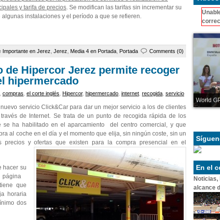
ipales y tarifa de precios
. Se modifican las tarifas sin incrementar su
Unable
algunas instalaciones y el período a que se refieren.
correc
e
Importante en Jerez
,
Jerez
,
Media 4 en Portada
,
Portada
Comments (0)
o de Hipercor Jerez permite recoger
el hipermercado
,
compras
,
el corte inglés
,
Hipercor
,
hipermercado
,
internet
,
recogida
,
servicio
World GP
uevo servicio Click&Car para dar un mejor servicio a los de clientes
ravés de Internet. Se trata de un punto de recogida rápida de los
 se ha habilitado en el aparcamiento del centro comercial, y que
ra al coche en el día y el momento que elija, sin ningún coste, sin un
Síguen
precios y ofertas que existen para la compra presencial en el
En el 
be hacer su
a página
Noticias,
tiene que
alcance d
ja horaria
mínimo dos