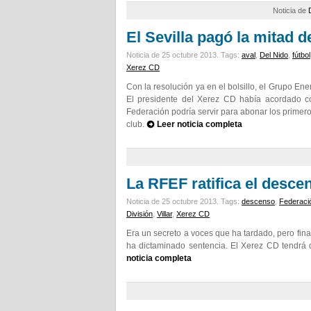
Noticia de
El Sevilla pagó la mitad d
Noticia de 25 octubre 2013.
Tags:
aval
,
Del Nido
,
fútbol
Xerez CD
Con la resolución ya en el bolsillo, el Grupo E
El presidente del Xerez CD había acordado con
Federación podría servir para abonar los primer
club.
Leer noticia completa
La RFEF ratifica el desce
Noticia de 25 octubre 2013.
Tags:
descenso
,
Federaci
División
,
Villar
,
Xerez CD
Era un secreto a voces que ha tardado, pero fin
ha dictaminado sentencia. El Xerez CD tendrá 
noticia completa