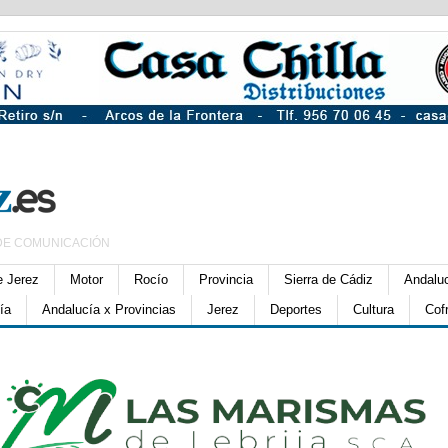
DE COMUNICACIÓN
e Jerez
Motor
Rocío
Provincia
Sierra de Cádiz
Andalu
ía
Andalucía x Provincias
Jerez
Deportes
Cultura
Cof