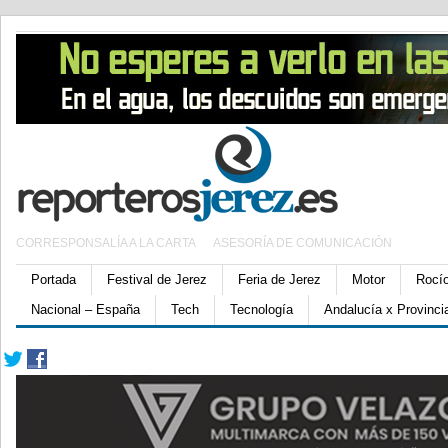
CORRESPONSALÍA A LA CARTA
ASESORÍA DE COMUNICACIÓN
Portada
Festival de Jerez
Feria de Jerez
Motor
Rocí
Nacional – España
Tech
Tecnología
Andalucía x Provinci