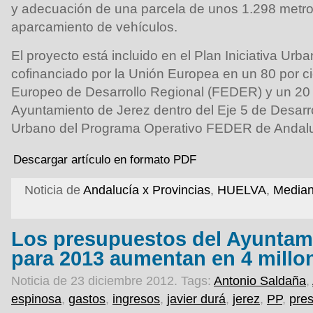
y adecuación de una parcela de unos 1.298 metr
aparcamiento de vehículos.
El proyecto está incluido en el Plan Iniciativa Urb
cofinanciado por la Unión Europea en un 80 por c
Europeo de Desarrollo Regional (FEDER) y un 20 p
Ayuntamiento de Jerez dentro del Eje 5 de Desarro
Urbano del Programa Operativo FEDER de Andal
Descargar artículo en formato PDF
Noticia de
Andalucía x Provincias
,
HUELVA
,
Median
Los presupuestos del Ayuntam
para 2013 aumentan en 4 millo
Noticia de 23 diciembre 2012.
Tags:
Antonio Saldaña
,
espinosa
,
gastos
,
ingresos
,
javier durá
,
jerez
,
PP
,
pre