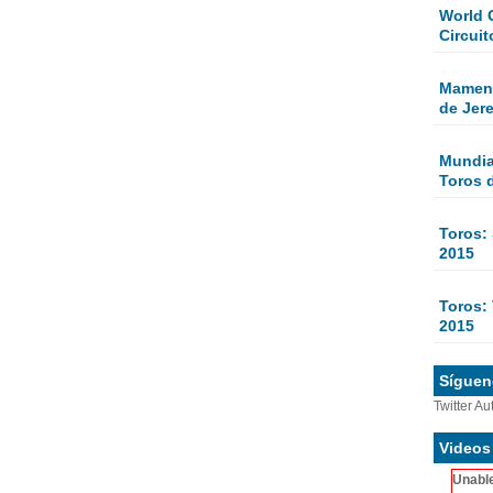
World 
Circuit
Mamen 
de Jer
Mundial
Toros 
Toros:
2015
Toros: 
2015
Sígueno
Twitter Au
Videos
Unable