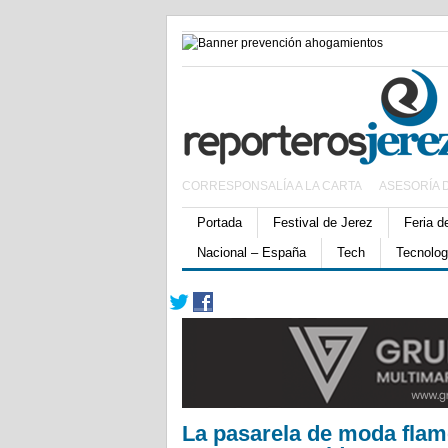
CORRESPONSALÍA A LA CARTA
ASESORÍA 
Portada
Festival de Jerez
Feria d
Nacional – España
Tech
Tecnolog
La pasarela de moda flam