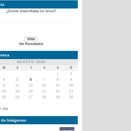
ta
¿Existe islamofobia en Jerez?
Ver Resultados
teca
AGOSTO 2026
M
X
J
V
S
D
1
2
4
5
6
7
8
9
11
12
13
14
15
16
18
19
20
21
22
23
25
26
27
28
29
30
« JUL
a de Imágenes