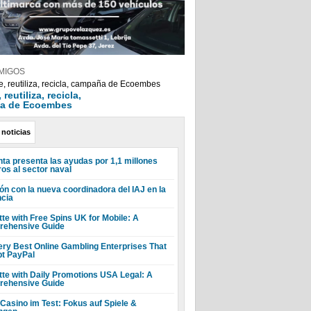
MIGOS
reutiliza, recicla,
a de Ecoembes
 noticias
nta presenta las ayudas por 1,1 millones
ros al sector naval
ón con la nueva coordinadora del IAJ en la
ncia
tte with Free Spins UK for Mobile: A
ehensive Guide
ery Best Online Gambling Enterprises That
t PayPal
tte with Daily Promotions USA Legal: A
ehensive Guide
 Casino im Test: Fokus auf Spiele &