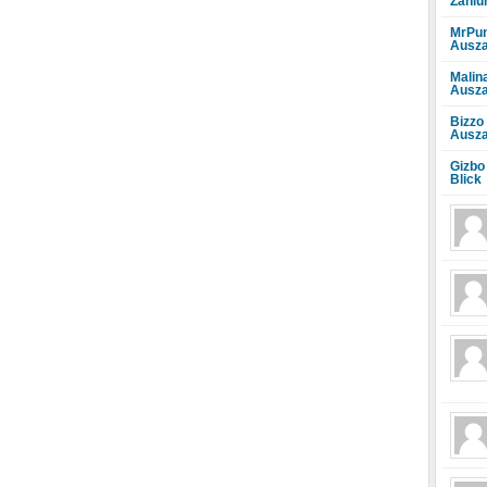
Zahlu
MrPun
Ausza
Malin
Ausza
Bizzo
Ausza
Gizbo
Blick