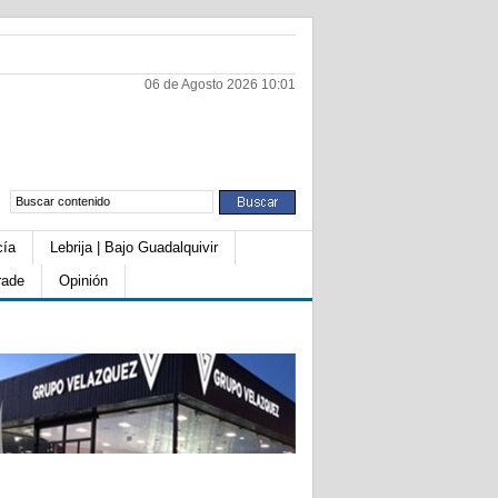
06 de Agosto 2026 10:01
cía
Lebrija | Bajo Guadalquivir
rade
Opinión