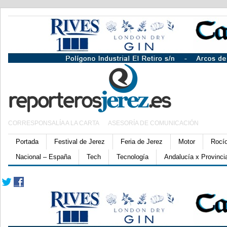
CORRESPONSALÍA A LA CARTA
ASESORÍA DE COMUNICACIÓN
Portada
Festival de Jerez
Feria de Jerez
Motor
Rocí
Nacional – España
Tech
Tecnología
Andalucía x Provinci