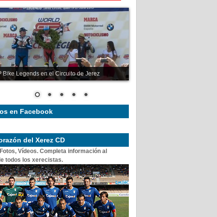
 Bike Legends en el Circuito de Jerez
os en Facebook
corazón del Xerez CD
 Fotos, Vídeos. Completa información al
e todos los xerecistas.