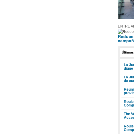
ENTRE A
Reduce, 
campañ
Últimas
La Jun
dique
La Ju
de eu
Reuni
provi
Roule
Compr
The V
Accep
Roule
Compr