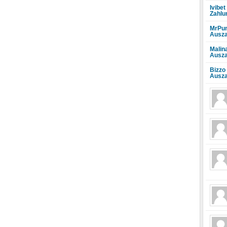
Ivibet
Zahlu
MrPun
Ausza
Malin
Ausza
Bizzo
Ausza