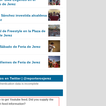
o de Jerez
Sánchez investida alcaldesa
ez
 de Freestyle en la Plaza de
de Jerez
 Sábado de Feria de Jerez
Viernes de Feria de Jerez
s en Twitter | @reporterosjerez
thentication data is incomplete
 to get Youtube feed. Did you supply the
t feed information?