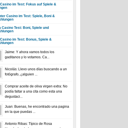
 Casino im Test: Fokus auf Spiele &
ngen
ter Casino im Test: Spiele, Boni &
hlungen
a Casino Test: Boni, Spiele und
hlungen
 Casino im Test: Bonus, Spiele &
hlungen
Jaime: Y ahora vamos todos los
gaditanos y lo votamos. Ca...
Nicolás: Llevo unos días buscando a un
fotógrafo, ¿alguien ...
Comprar aceite de oliva virgen extra: No
podía faltar a una cita como esta una
degustaci...
Juan: Buenas, he encontrado una pagina
en la que puedas ...
Antonio Ribas: Típico de Rosa