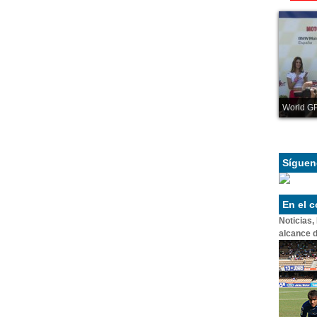
World GP
Síguen
En el 
Noticias,
alcance d