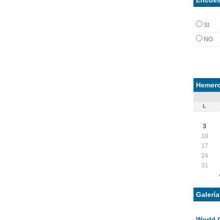
SI
NO
Hemero
L
3
10
17
24
31
Galerí
World 