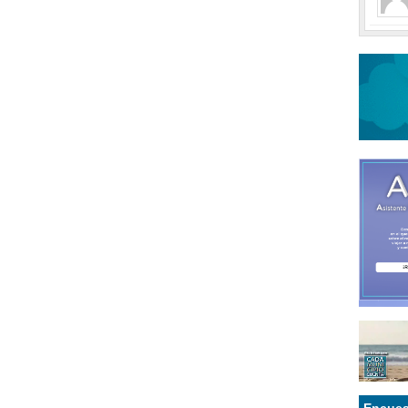
Encues