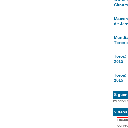
Circuit
Mamen 
de Jer
Mundial
Toros 
Toros:
2015
Toros: 
2015
Sígueno
Twitter Au
Videos
Unable
correc