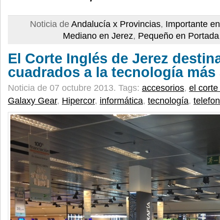
Noticia de
Andalucía x Provincias
,
Importante e
Mediano en Jerez
,
Pequeño en Portada
El Corte Inglés de Jerez destin
cuadrados a la tecnología más
Noticia de 07 octubre 2013.
Tags:
accesorios
,
el corte
Galaxy Gear
,
Hipercor
,
informática
,
tecnología
,
telefon