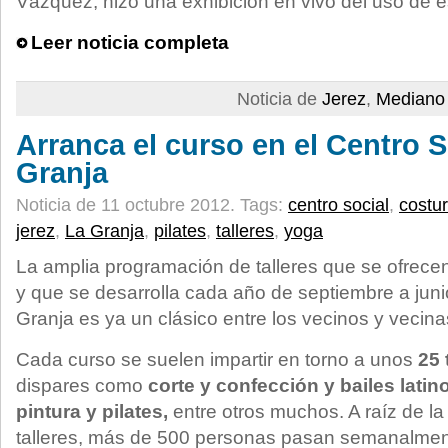
Vázquez, hizo una exhibición en vivo del uso de e
Leer noticia completa
Noticia de
Jerez
,
Mediano 
Arranca el curso en el Centro S
Granja
Noticia de 11 octubre 2012.
Tags:
centro social
,
costu
jerez
,
La Granja
,
pilates
,
talleres
,
yoga
La amplia programación de talleres que se ofrec
y que se desarrolla cada año de septiembre a juni
Granja es ya un clásico entre los vecinos y vecinas
Cada curso se suelen impartir en torno a unos
25 
dispares como
corte y confección y bailes lati
pintura y pilates,
entre otros muchos. A raíz de la
talleres, más de 500 personas pasan semanalmente