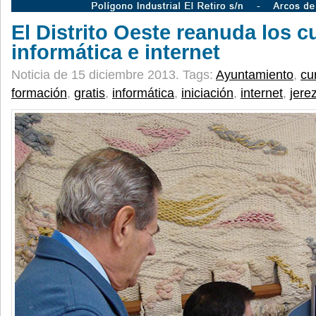
El Distrito Oeste reanuda los c
informática e internet
Noticia de 15 diciembre 2013.
Tags:
Ayuntamiento
,
cu
formación
,
gratis
,
informática
,
iniciación
,
internet
,
jere