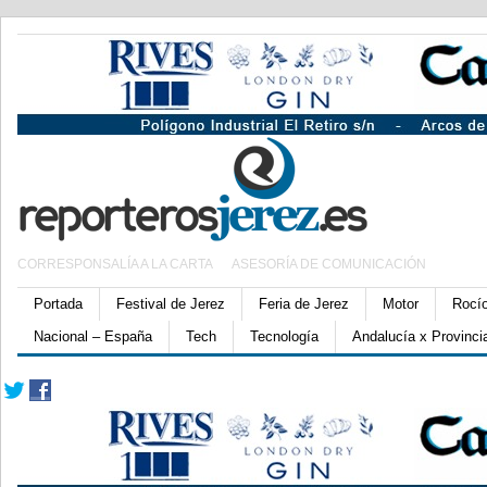
CORRESPONSALÍA A LA CARTA
ASESORÍA DE COMUNICACIÓN
Portada
Festival de Jerez
Feria de Jerez
Motor
Rocí
Nacional – España
Tech
Tecnología
Andalucía x Provinci