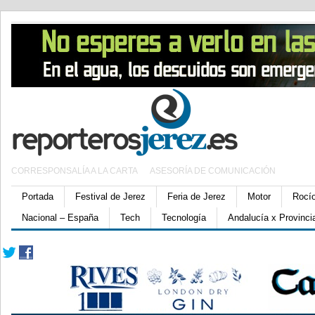
CORRESPONSALÍA A LA CARTA
ASESORÍA DE COMUNICACIÓN
Portada
Festival de Jerez
Feria de Jerez
Motor
Rocí
Nacional – España
Tech
Tecnología
Andalucía x Provinci