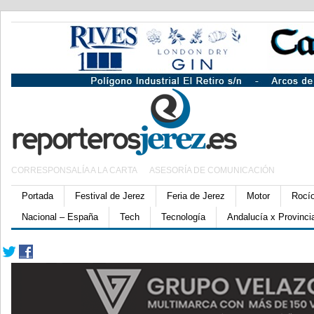
CORRESPONSALÍA A LA CARTA
ASESORÍA DE COMUNICACIÓN
Portada
Festival de Jerez
Feria de Jerez
Motor
Rocí
Nacional – España
Tech
Tecnología
Andalucía x Provinci