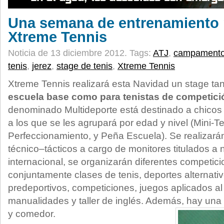
Una semana de entrenamiento 
Xtreme Tennis
Noticia de 13 diciembre 2012.
Tags:
ATJ
,
campamento 
tenis
,
jerez
,
stage de tenis
,
Xtreme Tennis
Xtreme Tennis realizará esta Navidad un stage ta
escuela base como para tenistas de competici
denominado Multideporte está destinado a chicos
a los que se les agrupará por edad y nivel (Mini-Ten
Perfeccionamiento, y Peña Escuela). Se realizará
técnico–tácticos a cargo de monitores titulados a n
internacional, se organizarán diferentes competici
conjuntamente clases de tenis, deportes alternati
predeportivos, competiciones, juegos aplicados al t
manualidades y taller de inglés. Además, hay una
y comedor.