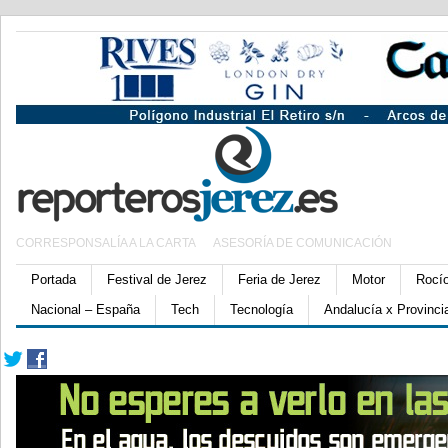
CORRESPONSALÍA A LA CARTA
ASESORÍA DE COMUNICACIÓN
Portada
Festival de Jerez
Feria de Jerez
Motor
Rocí
Nacional – España
Tech
Tecnología
Andalucía x Provinci