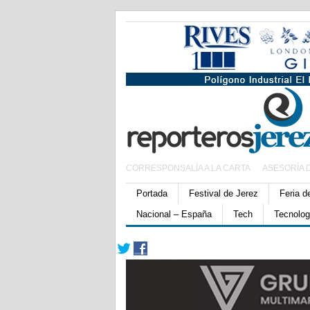
CORRESPONSALÍA A LA CARTA
ASESORÍA 
Portada
Festival de Jerez
Feria d
Nacional – España
Tech
Tecnolog