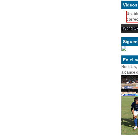
Videos
Unable
correc
World GP
1
2
3
4
5
Síguen
En el 
Noticias,
alcance d