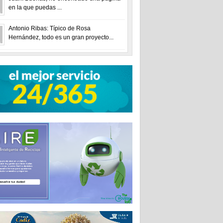
en la que puedas ...
Antonio Ribas: Típico de Rosa
Hernández, todo es un gran proyecto...