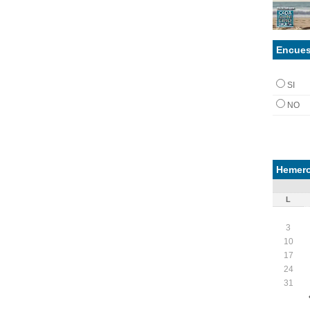
Encues
SI
NO
Hemero
L
3
10
17
24
31