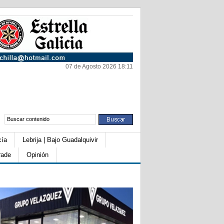
07 de Agosto 2026 18:11
cía
Lebrija | Bajo Guadalquivir
rade
Opinión