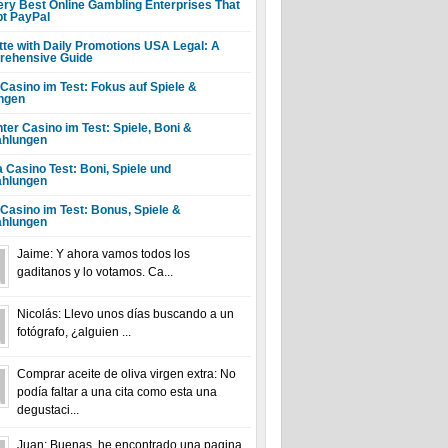
ery Best Online Gambling Enterprises That
t PayPal
tte with Daily Promotions USA Legal: A
ehensive Guide
 Casino im Test: Fokus auf Spiele &
ngen
ter Casino im Test: Spiele, Boni &
hlungen
a Casino Test: Boni, Spiele und
hlungen
 Casino im Test: Bonus, Spiele &
hlungen
Jaime: Y ahora vamos todos los
gaditanos y lo votamos. Ca...
Nicolás: Llevo unos días buscando a un
fotógrafo, ¿alguien ...
Comprar aceite de oliva virgen extra: No
podía faltar a una cita como esta una
degustaci...
Juan: Buenas, he encontrado una pagina