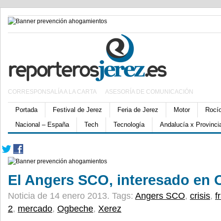
CORRESPONSALÍA A LA CARTA
ASESORÍA DE COMUNICACIÓN
Portada
Festival de Jerez
Feria de Jerez
Motor
Rocí
Nacional – España
Tech
Tecnología
Andalucía x Provinci
El Angers SCO, interesado en
Noticia de 14 enero 2013.
Tags:
Angers SCO
,
crisis
,
f
2
,
mercado
,
Ogbeche
,
Xerez