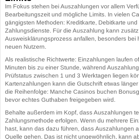
Im Fokus stehen bei Auszahlungen vor allem Verfü
Bearbeitungszeit und mögliche Limits. In vielen Ca
gängigsten Methoden: Kreditkarte, Debitkarte und
Zahlungsdienste. Für die Auszahlung kann zusätzl
Ausweisklärungsprozess anfallen, besonders bei
neuen Nutzern.
Als realistische Richtwerte: Einzahlungen laufen o
Minuten bis zu einer Stunde, während Auszahlun
Prüfstatus zwischen 1 und 3 Werktagen liegen kö
Kartenzahlungen kann die Gutschrift etwas länger 
die Reihenfolge: Manche Casinos buchen Bonusg
bevor echtes Guthaben freigegeben wird.
Behalte außerdem im Kopf, dass Auszahlungen te
Zahlungsmethode erfolgen. Wenn du mehrere Ei
hast, kann das dazu führen, dass Auszahlungen an
Quelle gehen. Das ist nicht ungewöhnlich, kann a