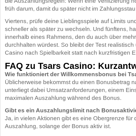
die Auszahlungsregeln: Wenn eine Verifizierung nö
früh darum, damit du später nicht im Zahlungsstau
Viertens, prüfe deine Lieblingsspiele auf Limits un
schneller als später zu wechseln. Und fünftens, ha
innerhalb eines Rahmens, den du auch über mehr
durchhalten würdest. So bleibt der Test realistisch
Casino nach Spielbarkeit statt nach kurzfristigen 
FAQ zu Tsars Casino: Kurzant
Wie funktioniert der Willkommensbonus bei Ts
Üblicherweise bekommst du einen Bonusbetrag na
unterliegt dabei Umsatzanforderungen, einem Einsa
maximalen Auszahlung während des Bonus.
Gibt es ein Auszahlungslimit nach Bonusaktiv
Ja, in vielen Aktionen gibt es eine Obergrenze für
Auszahlung, solange der Bonus aktiv ist.