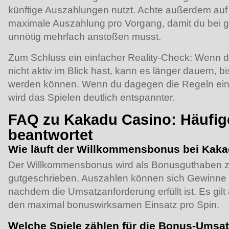
künftige Auszahlungen nutzt. Achte außerdem auf
maximale Auszahlung pro Vorgang, damit du bei 
unnötig mehrfach anstoßen musst.
Zum Schluss ein einfacher Reality-Check: Wenn
nicht aktiv im Blick hast, kann es länger dauern, 
werden können. Wenn du dagegen die Regeln ein
wird das Spielen deutlich entspannter.
FAQ zu Kakadu Casino: Häufig
beantwortet
Wie läuft der Willkommensbonus bei Kak
Der Willkommensbonus wird als Bonusguthaben z
gutgeschrieben. Auszahlen können sich Gewinne i
nachdem die Umsatzanforderung erfüllt ist. Es gilt
den maximal bonuswirksamen Einsatz pro Spin.
Welche Spiele zählen für die Bonus-Umsa