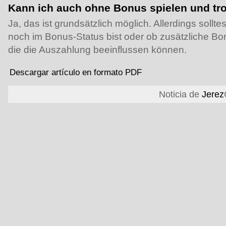
Kann ich auch ohne Bonus spielen und t
Ja, das ist grundsätzlich möglich. Allerdings sollt
noch im Bonus-Status bist oder ob zusätzliche B
die die Auszahlung beeinflussen können.
Descargar artículo en formato PDF
Noticia de
Jerez