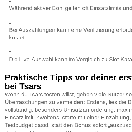
Während aktiver Boni gelten oft Einsatzlimits un
Bei Auszahlungen kann eine Verifizierung erford
kostet
Die Live-Auswahl kann im Vergleich zu Slot-Kata
Praktische Tipps vor deiner er
bei Tsars
Wenn du Tsars testen willst, gehen viele Nutzer so
Überraschungen zu vermeiden: Erstens, lies die
vollständig, besonders Umsatzanforderung, maxi
Einsatzlimit. Zweitens, starte mit einer Einzahlung
Testbudget passt, statt den Bonus sofort „auszuspi