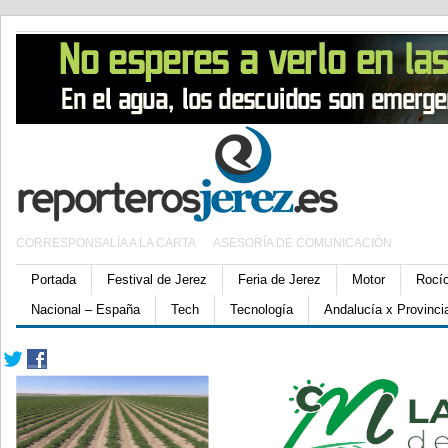
CORRESPONSALÍA A LA CARTA
ASESORÍA DE COMUNICACIÓN
Portada
Festival de Jerez
Feria de Jerez
Motor
Rocí
Nacional – España
Tech
Tecnología
Andalucía x Provinci