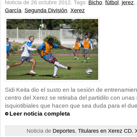
Noticia de 26 octubre 2012.
Tags:
Bicho
,
fútbol
,
jerez
,
García
,
Segunda División
,
Xerez
Sidi Keita dio el susto en la sesión de entrenamie
centro del Xerez se retiraba del partidilo con unas
isquiotibiales que hacen que sea duda para el du
Leer noticia completa
Noticia de
Deportes
,
Titulares en Xerez CD
,