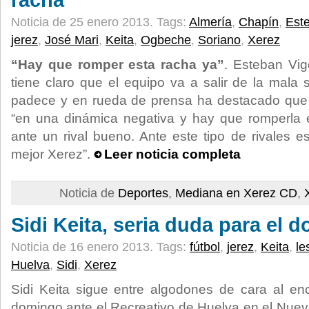
racha”
Noticia de 25 enero 2013.
Tags:
Almería
,
Chapín
,
Est
jerez
,
José Mari
,
Keita
,
Ogbeche
,
Soriano
,
Xerez
“Hay que romper esta racha ya”
. Esteban Vig
tiene claro que el equipo va a salir de la mala 
padece y en rueda de prensa ha destacado que
“en una dinámica negativa y hay que romperla
ante un rival bueno. Ante este tipo de rivales 
mejor Xerez”.
Leer noticia completa
Noticia de
Deportes
,
Mediana en Xerez CD
,
Sidi Keita, seria duda para el 
Noticia de 16 enero 2013.
Tags:
fútbol
,
jerez
,
Keita
,
le
Huelva
,
Sidi
,
Xerez
Sidi Keita sigue entre algodones de cara al en
domingo ante el Recreativo de Huelva en el Nue