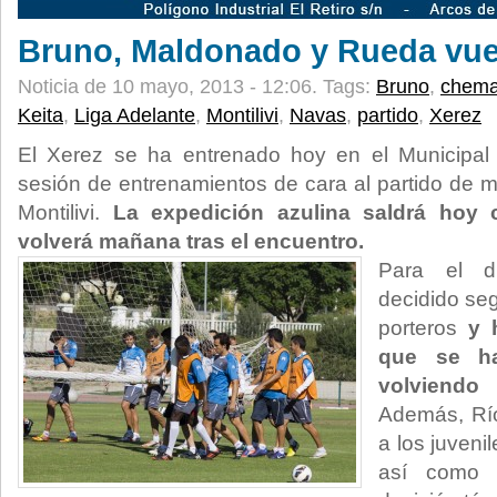
Bruno, Maldonado y Rueda vuelv
Noticia de 10 mayo, 2013 - 12:06.
Tags:
Bruno
,
chem
Keita
,
Liga Adelante
,
Montilivi
,
Navas
,
partido
,
Xerez
El Xerez se ha entrenado hoy en el Municipal
sesión de entrenamientos de cara al partido de 
Montilivi.
La expedición azulina saldrá hoy
volverá mañana tras el encuentro.
Para el d
decidido seg
porteros
y 
que se ha
volviendo
Además, Río
a los juveni
así como a