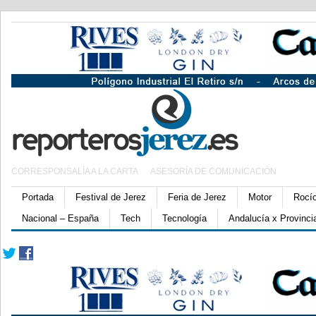
CORRESPONSALÍA A LA CARTA
ASESORÍA DE COMUNICACIÓN
Portada
Festival de Jerez
Feria de Jerez
Motor
Rocí
Nacional – España
Tech
Tecnología
Andalucía x Provinci