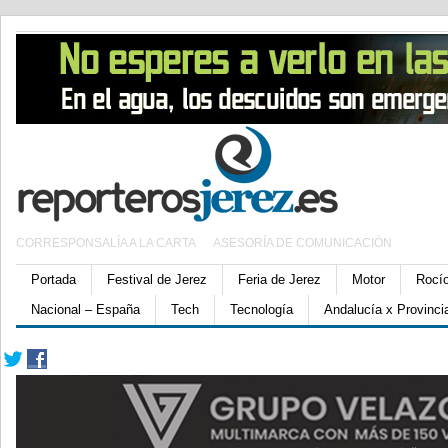
CORRESPONSALÍA A LA CARTA
ASESORÍA DE COMUNICACIÓN
Portada
Festival de Jerez
Feria de Jerez
Motor
Rocí
Nacional – España
Tech
Tecnología
Andalucía x Provinci