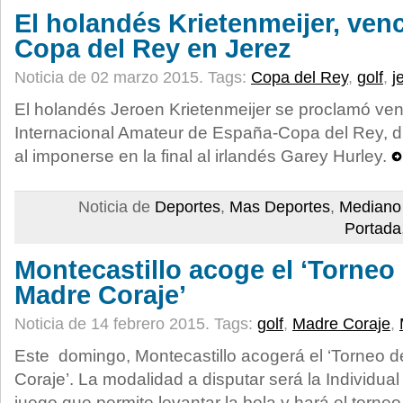
El holandés Krietenmeijer, ven
Copa del Rey en Jerez
Noticia de 02 marzo 2015.
Tags:
Copa del Rey
,
golf
,
j
El holandés Jeroen Krietenmeijer se proclamó v
Internacional Amateur de España-Copa del Rey, di
al imponerse en la final al irlandés Garey Hurley.
Noticia de
Deportes
,
Mas Deportes
,
Mediano
Portada
Montecastillo acoge el ‘Torneo 
Madre Coraje’
Noticia de 14 febrero 2015.
Tags:
golf
,
Madre Coraje
,
Este domingo, Montecastillo acogerá el ‘Torneo d
Coraje’. La modalidad a disputar será la Individual 
juego que permite levantar la bola y hará el torne