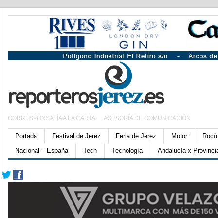
CORRESPONSALÍA A LA CARTA
ASESORÍA DE COMUNICACIÓN
Portada
Festival de Jerez
Feria de Jerez
Motor
Rocí
Nacional – España
Tech
Tecnología
Andalucía x Provinci