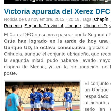
Victoria apurada del Xerez DFC
Noticia de 03 noviembre, 2013 - 20:19.
Tags:
Chapín
,
Romerito
,
Segunda Provincial
,
Ubrique
,
Ubrique UD
,
El Xerez DFC no se va a pasear por la Segunda P
Orúe han logrado en la tarde de hoy una n
Ubrique UD, la octava consecutiva
, gracias a
Orihuela, aunque el conjunto ubriqueño, que reco
la segunda mitad, pudo haberse llevado mayor
disparo de Mecha, ya en la prolongación, no 
poste.
El conjunto 
un Ubrique 
respaldad
aficionados
serio en d