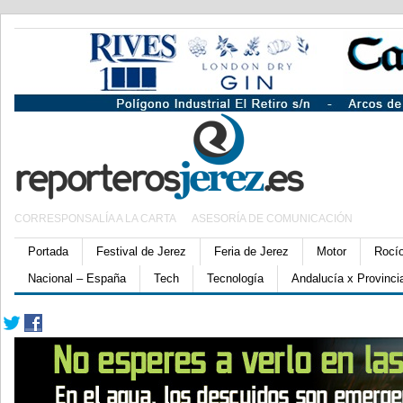
CORRESPONSALÍA A LA CARTA
ASESORÍA DE COMUNICACIÓN
Portada
Festival de Jerez
Feria de Jerez
Motor
Rocí
Nacional – España
Tech
Tecnología
Andalucía x Provinci