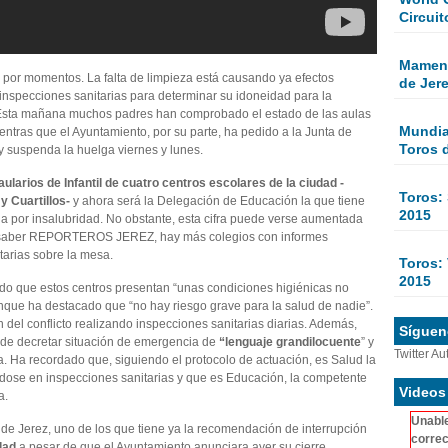
Circuit
Mamen 
a por momentos. La falta de limpieza está causando ya efectos
de Jer
s inspecciones sanitarias para determinar su idoneidad para la
. Esta mañana muchos padres han comprobado el estado de las aulas
Mundial
entras que el Ayuntamiento, por su parte, ha pedido a la Junta de
Toros 
 suspenda la huelga viernes y lunes.
 aularios de Infantil de cuatro centros escolares de la ciudad
-
Toros:
y Cuartillos-
y ahora será la Delegación de Educación la que tiene
2015
da por insalubridad. No obstante, esta cifra puede verse aumentada
o saber REPORTEROS JEREZ, hay más colegios con informes
tarias sobre la mesa.
Toros: 
2015
do que estos centros presentan “unas condiciones higiénicas no
unque ha destacado que “no hay riesgo grave para la salud de nadie”.
 del conflicto realizando inspecciones sanitarias diarias. Además,
Sígueno
o de decretar situación de emergencia de
“lenguaje grandilocuente
” y
Twitter Au
. Ha recordado que, siguiendo el protocolo de actuación, es Salud la
dose en inspecciones sanitarias y que es Educación, la competente
Videos
a.
Unable
 de Jerez, uno de los que tiene ya la recomendación de interrupción
correc
dad
a pesar de que el Ayuntamiento anunciara ayer su cierre