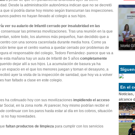
ridad. Desde la administración autonómica indican que no se decretó
cia que sí podría darse hoy mismo según transcurran las inspecciones.
gunos padres no hayan llevado al colegio a sus hijos.
ía ver su aulario de Infantil cerrado por insalubridad en las
 consensuar las primeras movilizaciones. Tras una reunión en la que
frentan, sobre todo, los alumnos más pequeños, han decidido que a
del centro con una sonora cacerolada durante media hora. Como ya
World GP
rección teme que el centro vuelva a quedar cerrado por problemas de
egura el responsable del colegio, Tedoro Fernández- parece que va a
sde esta mañana hay un aula de Infantil de 5 años
completamente
uerido dejar allí a sus hijos. La acumulación de basura ya ha
Síguen
 un espacio en el que los menores juegan y toman el desayuno, a
cibió ayer la visita de la inspección de sanidad, que hoy va a volver
res han faltado a clase en este colegio.
En el 
Noticias,
alcance d
iares ha cotinuado hoy con sus movilizaciones
impidiendo el acceso
r Social, en la zona norte. Al parecer, hoy mismo podrían recibir el
e continuar con los paros hasta estar al día en los cobros, situación
 si no hay novedades.
 que
faltan productos de limpieza
para cumplir con los servicios