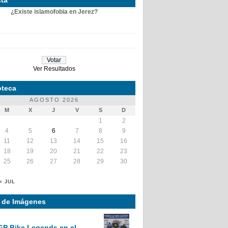
¿Existe islamofobia en Jerez?
Ver Resultados
teca
AGOSTO 2026
M
X
J
V
S
D
1
2
4
5
6
7
8
9
11
12
13
14
15
16
18
19
20
21
22
23
25
26
27
28
29
30
« JUL
a de Imágenes
GP Bike Legends en el