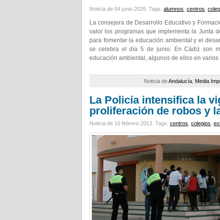
Noticia de 04 junio 2026.
Tags:
alumnos
,
centros
,
coleg
La consejera de Desarrollo Educativo y Formació
valor los programas que implementa la Junta d
para fomentar la educación ambiental y el desar
se celebra el día 5 de junio. En Cádiz son m
educación ambiental, algunos de ellos en varios 
Noticia de
Andalucía
,
Media Imp
La Policía intensifica la v
proliferación de robos y l
Noticia de 16 febrero 2013.
Tags:
centros
,
colegios
,
ex