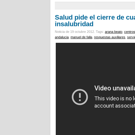
Salud pide el cierre de cua
insalubridad
Noticia de 19 octubre 2012.
Tags:
arana beato
,
centro
andalucia
,
manuel de falla
,
respuestas auxiliares
,
servi