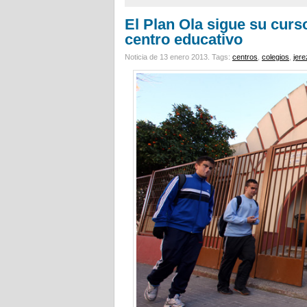
El Plan Ola sigue su cur
centro educativo
Noticia de 13 enero 2013.
Tags:
centros
,
colegios
,
jere