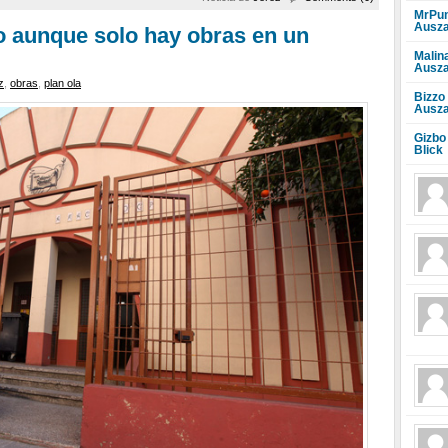
MrPun
Ausza
so aunque solo hay obras en un
Malin
Ausza
z
,
obras
,
plan ola
Bizzo
Ausza
Gizbo
Blick