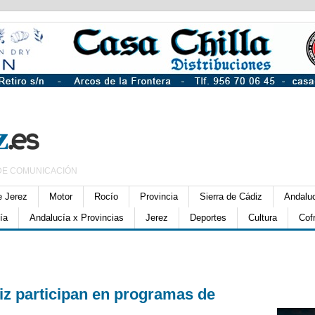
DE COMUNICACIÓN
e Jerez
Motor
Rocío
Provincia
Sierra de Cádiz
Andalu
ía
Andalucía x Provincias
Jerez
Deportes
Cultura
Cof
iz participan en programas de