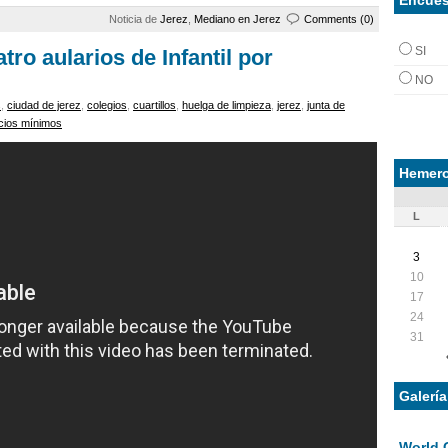
Noticia de
Jerez
,
Mediano en Jerez
Comments (0)
SI
tro aularios de Infantil por
NO
s
,
ciudad de jerez
,
colegios
,
cuartillos
,
huelga de limpieza
,
jerez
,
junta de
cios mínimos
Hemero
L
3
10
17
24
31
Galerí
World 