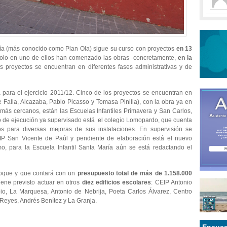
ía (más conocido como Plan Ola) sigue su curso con proyectos
en 13
solo en uno de ellos han comenzado las obras -concretamente,
en la
os proyectos se encuentran en diferentes fases administrativas y de
a para el ejercicio 2011/12. Cinco de los proyectos se encuentran en
e Falla, Alcazaba, Pablo Picasso y Tomasa Pinilla), con la obra ya en
ya más cercanos, están las Escuelas Infantiles Primavera y San Carlos,
o de ejecución ya supervisado está el colegio Lomopardo, que cuenta
 para diversas mejoras de sus instalaciones. En supervisión se
IP San Vicente de Paúl y pendiente de elaboración está el nuevo
o, para la Escuela Infantil Santa María aún se está redactando el
oque y que contará con un
presupuesto total de más de 1.158.000
iene previsto actuar en otros
diez edificios escolares
: CEIP Antonio
bio, La Marquesa, Antonio de Nebrija, Poeta Carlos Álvarez, Centro
s Reyes, Andrés Benítez y La Granja.
Encues