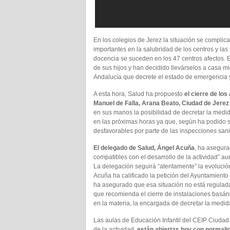
En los colegios de Jerez la situación se complic
importantes en la salubridad de los centros y la
docencia se suceden en los 47 centros afectos
de sus hijos y han decidido llevárselos a casa mi
Andalucía que decrete el estado de emergencia y
A esta hora, Salud ha propuesto
el cierre de los
Manuel de Falla, Arana Beato, Ciudad de Jerez 
en sus manos la posibilidad de decretar la medi
en las próximas horas ya que, según ha podid
desfavorables por parte de las inspecciones sani
El delegado de Salud, Ángel Acuña
, ha asegura
compatibles con el desarrollo de la actividad” a
La delegación seguirá “atentamente” la evolución
Acuña ha calificado la petición del Ayuntamient
ha asegurado que esa situación no está regulada
que recomienda el cierre de instalaciones basán
en la materia, la encargada de decretar la medid
Las aulas de Educación Infantil del CEIP Ciudad
de la actividad,
están abiertas hoy con normali