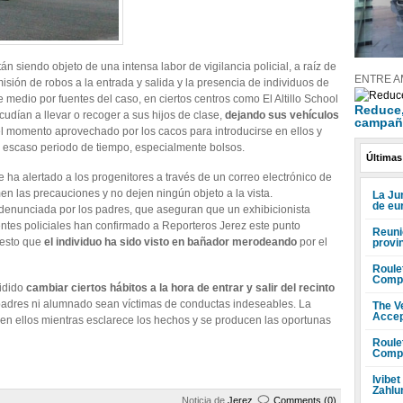
n siendo objeto de una intensa labor de vigilancia policial, a raíz de
ENTRE A
isión de robos a la entrada y salida y la presencia de individuos de
medio por fuentes del caso, en ciertos centros como El Altillo School
Reduce, 
udían a llevar o recoger a sus hijos de clase,
dejando sus vehículos
campañ
el momento aprovechado por los cacos para introducirse en ellos y
e escaso periodo de tiempo, especialmente bolsos.
Últimas
e ha alertado a los progenitores a través de un correo electrónico de
n las precauciones y no dejen ningún objeto a la vista.
La Ju
de eu
 denunciada por los padres, que aseguran que un exhibicionista
uentes policiales han confirmado a Reporteros Jerez este punto
Reuni
uesto que
el individuo ha sido visto en bañador merodeando
por el
provi
Roule
Compr
cidido
cambiar ciertos hábitos a la hora de entrar y salir del recinto
ni padres ni alumnado sean víctimas de conductas indeseables. La
The V
Accep
 en ellos mientras esclarece los hechos y se producen las oportunas
Roule
Compr
Ivibet
Zahlu
Noticia de
Jerez
Comments (0)