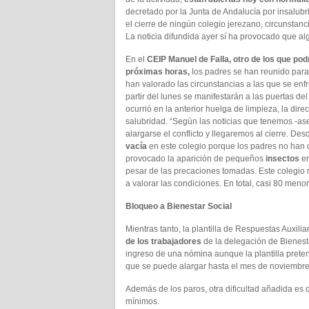
decretado por la Junta de Andalucía por insalub
el cierre de ningún colegio jerezano, circunstan
La noticia difundida ayer sí ha provocado que al
En el
CEIP Manuel de Falla, otro de los que podr
próximas horas,
los padres se han reunido para
han valorado las circunstancias a las que se en
partir del lunes se manifestarán a las puertas 
ocurrió en la anterior huelga de limpieza, la di
salubridad. “Según las noticias que tenemos -as
alargarse el conflicto y llegaremos al cierre. De
vacía
en este colegio porque los padres no han q
provocado la aparición de pequeños
insectos
en
pesar de las precaciones tomadas. Este colegio re
a valorar las condiciones. En total, casi 80 meno
Bloqueo a Bienestar Social
Mientras tanto, la plantilla de Respuestas Auxil
de los trabajadores
de la delegación de Bienesta
ingreso de una nómina aunque la plantilla pretend
que se puede alargar hasta el mes de noviembre
Además de los paros, otra dificultad añadida es
mínimos.