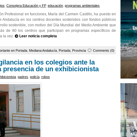
ios
,
Consejera Educación y FP
,
educación
,
programas ambientales
n Profesional en funciones, María del Carmen Castillo, ha puesto en
e Andalucía en los centros docentes sostenidos con fondos públicos
rollo sostenible, con motivo del Día Mundial del Medio Ambiente que
ás de 80 los centros que participan en programas específicos de
a la vez.
Leer noticia completa
ortante en Portada
,
Mediana Andalucía
,
Portada
,
Provincia
Comments (0)
igilancia en los colegios ante la
a presencia de un exhibicionista
hibicionista
,
padres
,
policía
,
robos