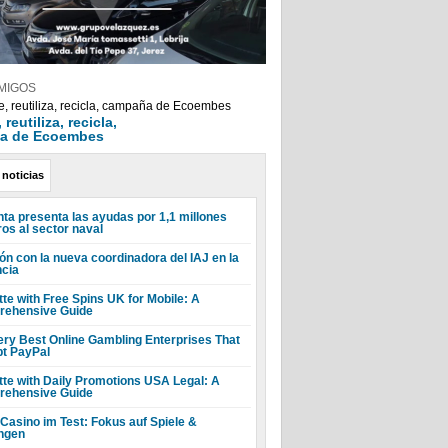
MIGOS
reutiliza, recicla,
a de Ecoembes
 noticias
nta presenta las ayudas por 1,1 millones
ros al sector naval
ón con la nueva coordinadora del IAJ en la
ncia
tte with Free Spins UK for Mobile: A
ehensive Guide
ery Best Online Gambling Enterprises That
t PayPal
tte with Daily Promotions USA Legal: A
ehensive Guide
 Casino im Test: Fokus auf Spiele &
ngen