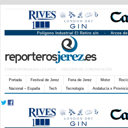
CORRESPONSALÍA A LA CARTA
ASESORÍA DE COMUNICACIÓN
Portada
Festival de Jerez
Feria de Jerez
Motor
Rocí
Nacional – España
Tech
Tecnología
Andalucía x Provinci