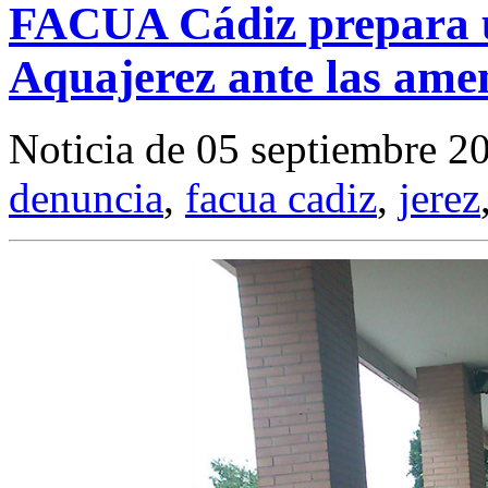
FACUA Cádiz prepara u
Aquajerez ante las amen
Noticia de 05 septiembre 2
denuncia
,
facua cadiz
,
jerez