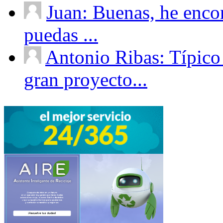
Juan: Buenas, he enco
puedas ...
Antonio Ribas: Típico
gran proyecto...