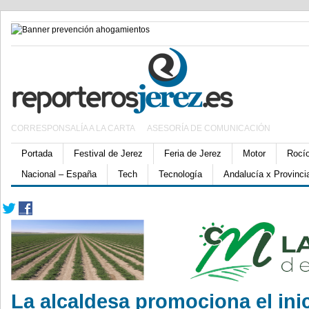
CORRESPONSALÍA A LA CARTA
ASESORÍA DE COMUNICACIÓN
Portada
Festival de Jerez
Feria de Jerez
Motor
Rocí
Nacional – España
Tech
Tecnología
Andalucía x Provinci
La alcaldesa promociona el inic