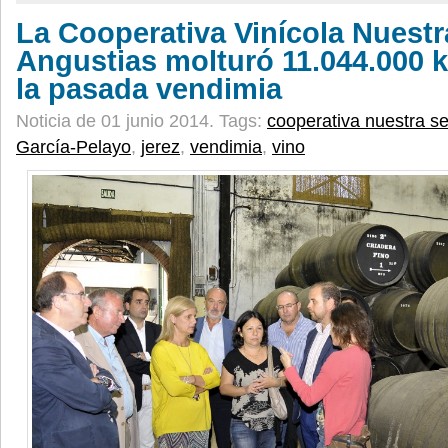
La Cooperativa Vinícola Nuestr
Angustias molturó 11.044.000 k
la pasada vendimia
Noticia de 01 junio 2014.
Tags:
cooperativa nuestra se
García-Pelayo
,
jerez
,
vendimia
,
vino