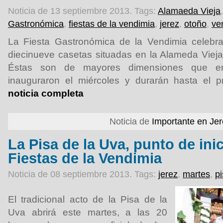
Noticia de 13 septiembre 2013.
Tags:
Alamaeda Vieja
Gastronómica
,
fiestas de la vendimia
,
jerez
,
otoño
,
ve
La Fiesta Gastronómica de la Vendimia celebra
diecinueve casetas situadas en la Alameda Vieja
Éstas son de mayores dimensiones que en
inauguraron el miércoles y durarán hasta el 
noticia completa
Noticia de
Importante en Je
La Pisa de la Uva, punto de inic
Fiestas de la Vendimia
Noticia de 08 septiembre 2013.
Tags:
jerez
,
martes
,
p
El tradicional acto de la Pisa de la
Uva abrirá este martes, a las 20