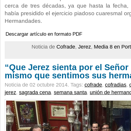
cerca de tres décadas, ya que hasta la fecha,
había presidido el ejercicio piadoso cuaresmal o
Hermandades.
Descargar artículo en formato PDF
Noticia de
Cofrade
,
Jerez
,
Media 8 en Por
“Que Jerez sienta por el Señor 
mismo que sentimos sus her
Noticia de 02 octubre 2014.
Tags:
cofrade
,
cofradias
,
jerez
,
sagrada cena
,
semana santa
,
unión de herman