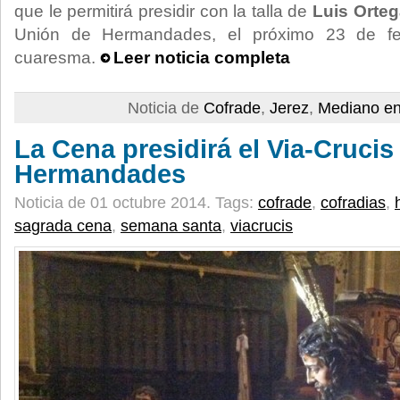
que le permitirá presidir con la talla de
Luis Orteg
Unión de Hermandades, el próximo 23 de feb
cuaresma.
Leer noticia completa
Noticia de
Cofrade
,
Jerez
,
Mediano en
La Cena presidirá el Via-Crucis
Hermandades
Noticia de 01 octubre 2014.
Tags:
cofrade
,
cofradias
,
sagrada cena
,
semana santa
,
viacrucis