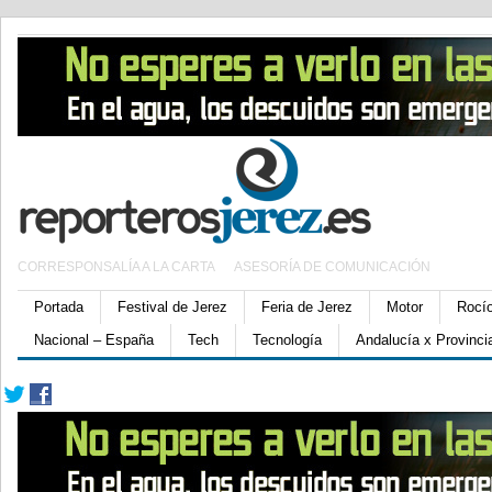
CORRESPONSALÍA A LA CARTA
ASESORÍA DE COMUNICACIÓN
Portada
Festival de Jerez
Feria de Jerez
Motor
Rocí
Nacional – España
Tech
Tecnología
Andalucía x Provinci