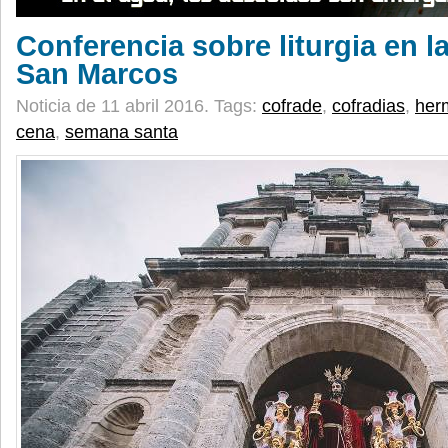
Conferencia sobre liturgia en l
San Marcos
Noticia de 11 abril 2016.
Tags:
cofrade
,
cofradias
,
her
cena
,
semana santa