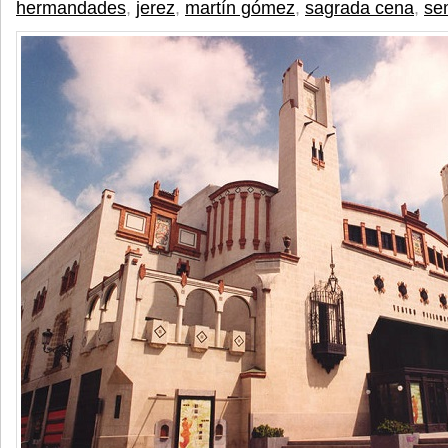
hermandades
,
jerez
,
martín gómez
,
sagrada cena
,
se