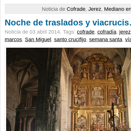
Noticia de
Cofrade
,
Jerez
,
Mediano en
Noche de traslados y viacruci
Noticia de 03 abril 2014.
Tags:
cofrade
,
cofradía
,
jerez
marcos
,
San Miguel
,
santo crucifijo
,
semana santa
,
ví