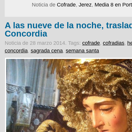
Noticia de
Cofrade
,
Jerez
,
Media 8 en Por
A las nueve de la noche, trasla
Concordia
Noticia de 28 marzo 2014.
Tags:
cofrade
,
cofradias
,
h
concordia
,
sagrada cena
,
semana santa