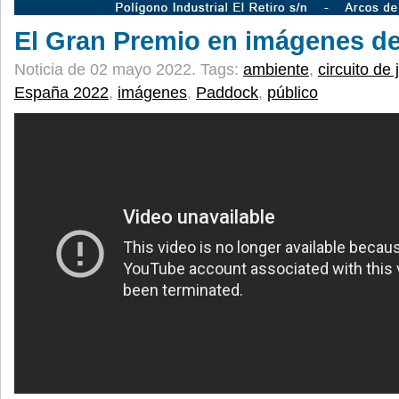
El Gran Premio en imágenes de
Noticia de 02 mayo 2022.
Tags:
ambiente
,
circuito de 
España 2022
,
imágenes
,
Paddock
,
público