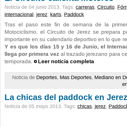
Noticia de 04 junio 2013.
Tags:
carreras
,
Circuito
,
Fór
internacional
,
jerez
,
karts
,
Paddock
Tras el paso este fin de semana de la prim
Motociclismo, el Circuito de Jerez se prepara p
importante en su calendario deportivo en lo que r
Y es que los días 15 y 16 de Junio, el Intern
llega por primera vez
al trazado jerezano para cel
temporada.
Leer noticia completa
Noticia de
Deportes
,
Mas Deportes
,
Mediano en D
e
La chicas del paddock en Jere
Noticia de 05 mayo 2013.
Tags:
chicas
,
jerez
,
Paddoc