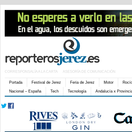
CORRESPONSALÍA A LA CARTA
ASESORÍA DE COMUNICACIÓN
Portada
Festival de Jerez
Feria de Jerez
Motor
Rocí
Nacional – España
Tech
Tecnología
Andalucía x Provinci