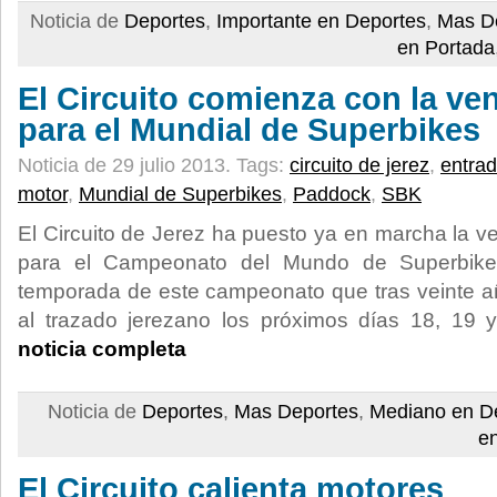
Noticia de
Deportes
,
Importante en Deportes
,
Mas D
en Portada
El Circuito comienza con la ve
para el Mundial de Superbikes
Noticia de 29 julio 2013.
Tags:
circuito de jerez
,
entra
motor
,
Mundial de Superbikes
,
Paddock
,
SBK
El Circuito de Jerez ha puesto ya en marcha la v
para el Campeonato del Mundo de Superbikes
temporada de este campeonato que tras veinte a
al trazado jerezano los próximos días 18, 19
noticia completa
Noticia de
Deportes
,
Mas Deportes
,
Mediano en D
e
El Circuito calienta motores