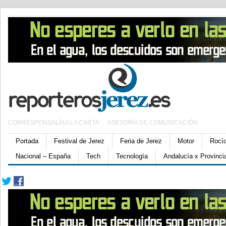
CORRESPONSALÍA A LA CARTA
ASESORÍA DE COMUNICACIÓN
Portada
Festival de Jerez
Feria de Jerez
Motor
Rocí
Nacional – España
Tech
Tecnología
Andalucía x Provinci