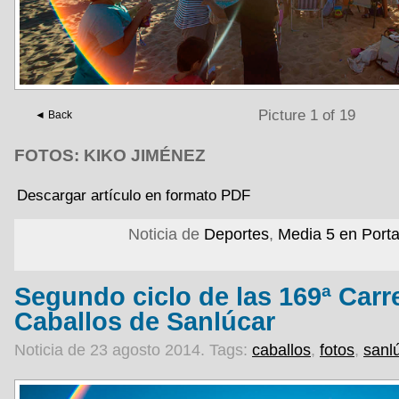
Picture 1 of 19
◄ Back
FOTOS: KIKO JIMÉNEZ
Descargar artículo en formato PDF
Noticia de
Deportes
,
Media 5 en Port
Segundo ciclo de las 169ª Carr
Caballos de Sanlúcar
Noticia de 23 agosto 2014.
Tags:
caballos
,
fotos
,
sanl