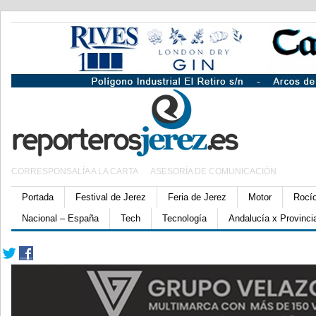
CORRESPONSALÍA A LA CARTA
ASESORÍA DE COMUNICACIÓN
Portada
Festival de Jerez
Feria de Jerez
Motor
Rocí
Nacional – España
Tech
Tecnología
Andalucía x Provinci