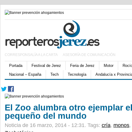
CORRESPONSALÍA A LA CARTA
ASESORÍA DE COMUNICACIÓN
Portada
Festival de Jerez
Feria de Jerez
Motor
Rocí
Nacional – España
Tech
Tecnología
Andalucía x Provinci
El Zoo alumbra otro ejemplar 
pequeño del mundo
Noticia de 16 marzo, 2014 - 12:31.
Tags:
cría
,
monos