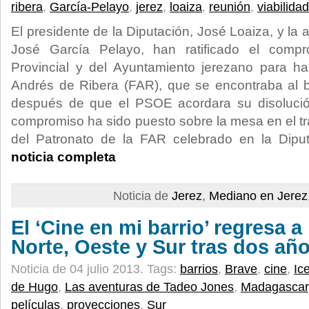
ribera
,
García-Pelayo
,
jerez
,
loaiza
,
reunión
,
viabilidad
El presidente de la Diputación, José Loaiza, y la 
José García Pelayo, han ratificado el compro
Provincial y del Ayuntamiento jerezano para ha
Andrés de Ribera (FAR), que se encontraba al b
después de que el PSOE acordara su disolució
compromiso ha sido puesto sobre la mesa en el t
del Patronato de la FAR celebrado en la Diput
noticia completa
Noticia de
Jerez
,
Mediano en Jerez
El ‘Cine en mi barrio’ regresa a 
Norte, Oeste y Sur tras dos añ
Noticia de 04 julio 2013.
Tags:
barrios
,
Brave
,
cine
,
Ic
de Hugo
,
Las aventuras de Tadeo Jones
,
Madagascar
películas
,
proyecciones
,
Sur