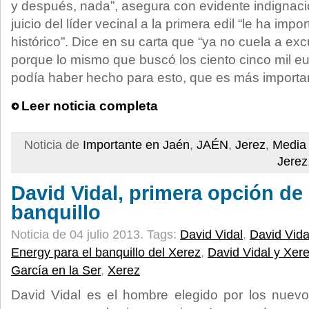
y después, nada”, asegura con evidente indignac
juicio del líder vecinal a la primera edil “le ha imp
histórico”. Dice en su carta que “ya no cuela a e
porque lo mismo que buscó los ciento cinco mil eur
podía haber hecho para esto, que es más importan
Leer noticia completa
Noticia de
Importante en Jaén
,
JAÉN
,
Jerez
,
Media 
Jerez
David Vidal, primera opción de
banquillo
Noticia de 04 julio 2013.
Tags:
David Vidal
,
David Vida
Energy para el banquillo del Xerez
,
David Vidal y Xer
García en la Ser
,
Xerez
David Vidal es el hombre elegido por los nuevo