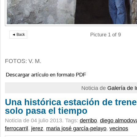
Picture 1 of 9
◄ Back
FOTOS: V. M.
Descargar artículo en formato PDF
Noticia de
Galería de
Una histórica estación de trene
solo pasa el tiempo
Noticia de 04 julio 2013.
Tags:
derribo
,
diego almodov
ferrocarril
,
jerez
,
maria josé garcía-pelayo
,
vecinos