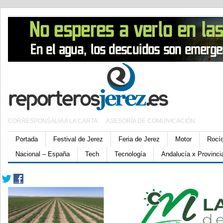
CORRESPONSALÍA A LA CARTA
ASESORÍA DE COMUNICACIÓN
Portada
Festival de Jerez
Feria de Jerez
Motor
Rocí
Nacional – España
Tech
Tecnología
Andalucía x Provinci