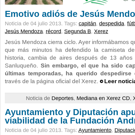
Emotivo adiós de Jesús Mend
Noticia de 04 julio 2013.
Tags:
capitán
,
despedida
,
fút
Jesús Mendoza
,
récord
,
Segunda B
,
Xerez
Jesús Mendoza cierra ciclo. Ayer informábamos qu
que más minutos ha defendido la camiseta d
historia, cambia de aires después de 13 años 
Sanluqueño.
Sin embargo, el que ha sido cap
últimas temporadas, ha querido despedirse d
través de la página oficial del Xerez.
Leer notic
Noticia de
Deportes
,
Mediana en Xerez CD
,
Ayuntamiento y Diputación apu
viabilidad de la Fundación And
Noticia de 04 julio 2013.
Tags:
Ayuntamiento
,
Diputaci