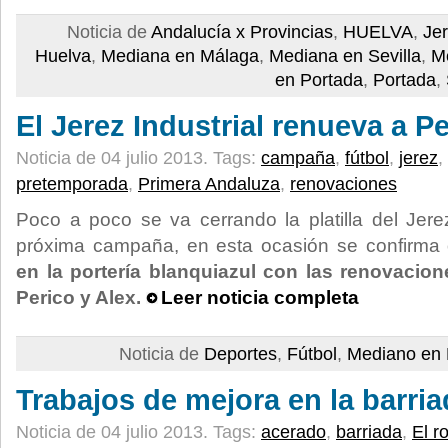
Noticia de
Andalucía x Provincias
,
HUELVA
,
Je
Huelva
,
Mediana en Málaga
,
Mediana en Sevilla
,
M
en Portada
,
Portada
,
El Jerez Industrial renueva a Pe
Noticia de 04 julio 2013.
Tags:
campaña
,
fútbol
,
jerez
,
pretemporada
,
Primera Andaluza
,
renovaciones
Poco a poco se va cerrando la platilla del Jerez
próxima campaña, en esta ocasión se confirma
en la portería blanquiazul con las renovacio
Perico y Alex.
Leer noticia completa
Noticia de
Deportes
,
Fútbol
,
Mediano en 
Trabajos de mejora en la barria
Noticia de 04 julio 2013.
Tags:
acerado
,
barriada
,
El r