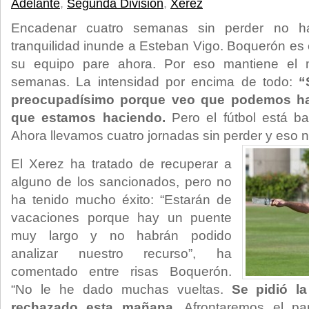
Adelante
,
Segunda División
,
Xerez
Encadenar cuatro semanas sin perder no h
tranquilidad inunde a Esteban Vigo. Boquerón es 
su equipo pare ahora. Por eso mantiene el 
semanas. La intensidad por encima de todo:
“
preocupadísimo porque veo que podemos ha
que estamos haciendo.
Pero el fútbol está ba
Ahora llevamos cuatro jornadas sin perder y eso 
El Xerez ha tratado de recuperar a
alguno de los sancionados, pero no
ha tenido mucho éxito: “Estarán de
vacaciones porque hay un puente
muy largo y no habrán podido
analizar nuestro recurso”, ha
comentado entre risas Boquerón.
“No le he dado muchas vueltas.
Se pidió la
rechazado esta mañana.
Afrontaremos el pa