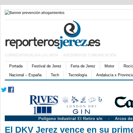
CORRESPONSALÍA A LA CARTA
ASESORÍA DE COMUNICACIÓN
Portada
Festival de Jerez
Feria de Jerez
Motor
Rocí
Nacional – España
Tech
Tecnología
Andalucía x Provinci
El DKV Jerez vence en su prim