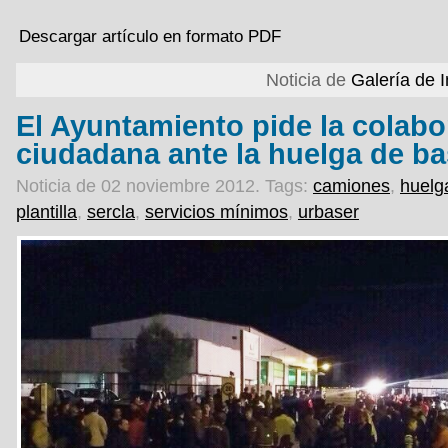
Descargar artículo en formato PDF
Noticia de
Galería de
El Ayuntamiento pide la colabo
ciudadana ante la huelga de b
Noticia de 02 noviembre 2012.
Tags:
camiones
,
huelg
plantilla
,
sercla
,
servicios mínimos
,
urbaser