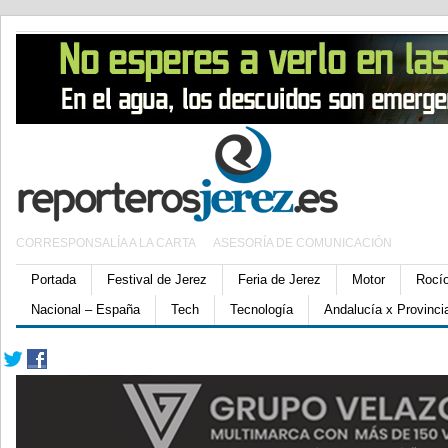
CORRESPONSALÍA A LA CARTA
ASESORÍA DE COMUNICACIÓN
Portada
Festival de Jerez
Feria de Jerez
Motor
Rocí
Nacional – España
Tech
Tecnología
Andalucía x Provinci