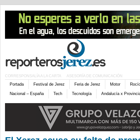
CORRESPONSALÍA A LA CARTA
ASESORÍA DE COMUNICACIÓN
Portada
Festival de Jerez
Feria de Jerez
Motor
Rocí
Nacional – España
Tech
Tecnología
Andalucía x Provinci