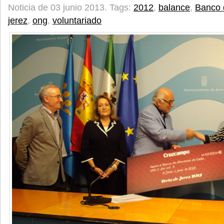
Noticia de 03 junio 2013.
Tags:
2012
,
balance
,
Banco 
jerez
,
ong
,
voluntariado