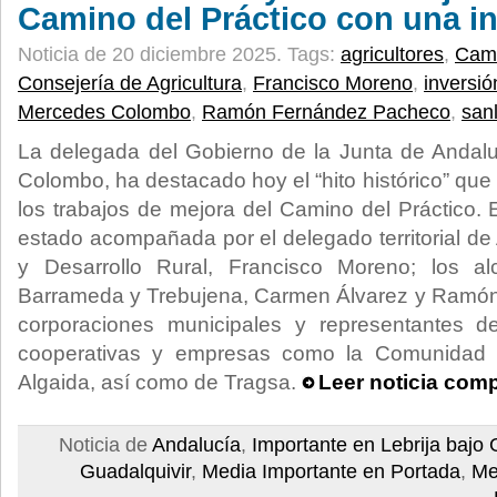
Camino del Práctico con una i
Noticia de 20 diciembre 2025.
Tags:
agricultores
,
Cami
Consejería de Agricultura
,
Francisco Moreno
,
inversió
Mercedes Colombo
,
Ramón Fernández Pacheco
,
san
La delegada del Gobierno de la Junta de Andal
Colombo, ha destacado hoy el “hito histórico” que 
los trabajos de mejora del Camino del Práctico. E
estado acompañada por el delegado territorial de
y Desarrollo Rural, Francisco Moreno; los a
Barrameda y Trebujena, Carmen Álvarez y Ramón
corporaciones municipales y representantes del
cooperativas y empresas como la Comunidad
Algaida, así como de Tragsa.
Leer noticia comp
Noticia de
Andalucía
,
Importante en Lebrija bajo 
Guadalquivir
,
Media Importante en Portada
,
Me