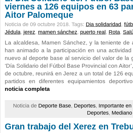
viernes a 126 equipos en 63 pa
Aitor Palomeque
Noticia de 09 octubre 2018.
Tags:
Dia solidaridad
,
fút
Jédula
,
jerez
,
mamen sánchez
,
puerto real
,
Rota
,
Sal
La alcaldesa, Mamen Sánchez, y la teniente de 
han animado a la participación en una actividad
nuevo al deporte base al servicio del valor de la 
‘Día Solidario del Fútbol Base Provincial con Aitor’
de octubre, reunirá en Jerez a un total de 126 e
partidos en diferentes equipamientos deporti
noticia completa
Noticia de
Deporte Base
,
Deportes
,
Importante en
Deportes
,
Mediano 
Gran trabajo del Xerez en Treb