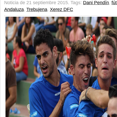
Noticia de 21 septiembre 2015.
Tags:
Dani Pendín
,
fú
Andaluza
,
Trebujena
,
Xerez DFC