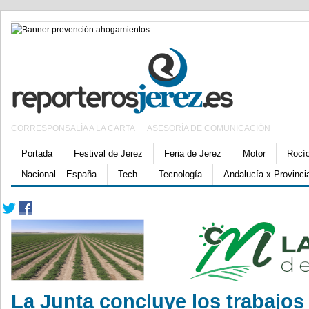
CORRESPONSALÍA A LA CARTA
ASESORÍA DE COMUNICACIÓN
Portada
Festival de Jerez
Feria de Jerez
Motor
Rocí
Nacional – España
Tech
Tecnología
Andalucía x Provinci
La Junta concluye los trabajos