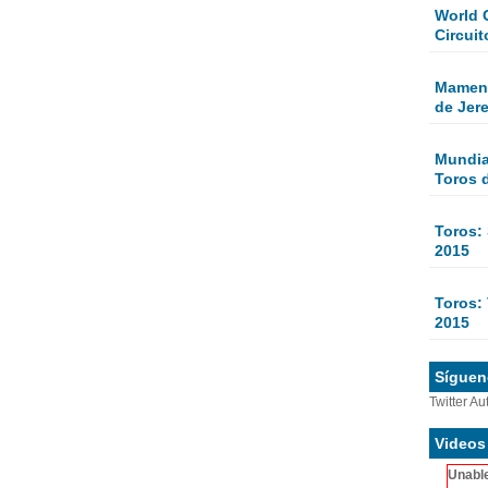
World 
Circuit
Mamen 
de Jer
Mundial
Toros 
Toros:
2015
Toros: 
2015
Sígueno
Twitter Au
Videos
Unable