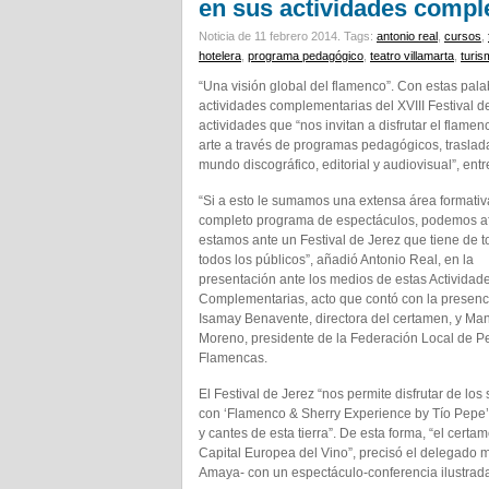
en sus actividades compl
Noticia de 11 febrero 2014.
Tags:
antonio real
,
cursos
,
hotelera
,
programa pedagógico
,
teatro villamarta
,
turis
“Una visión global del flamenco”. Con estas pala
actividades complementarias del XVIII Festival de
actividades que “nos invitan a disfrutar el flame
arte a través de programas pedagógicos, traslada
mundo discográfico, editorial y audiovisual”, entr
“Si a esto le sumamos una extensa área formativ
completo programa de espectáculos, podemos a
estamos ante un Festival de Jerez que tiene de t
todos los públicos”, añadió Antonio Real, en la
presentación ante los medios de estas Actividad
Complementarias, acto que contó con la presenc
Isamay Benavente, directora del certamen, y Ma
Moreno, presidente de la Federación Local de P
Flamencas.
El Festival de Jerez “nos permite disfrutar de los
con ‘Flamenco & Sherry Experience by Tío Pepe’,
y cantes de esta tierra”. De esta forma, “el cer
Capital Europea del Vino”, precisó el delegado m
Amaya- con un espectáculo-conferencia ilustrada