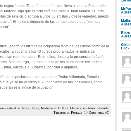
Zahlu
 de espectáculos ‘De peña en peña’, que lleva a cabo la Federación
MrPun
 Moreno, dijo que el ciclo está dedicado a Juan Moneo ‘El Torta’,
Ausza
itas de este ciclo agrupa a unos 50 artistas y ofrece variedad, puesto
Malin
guitarra”. El máximo dirigente de las peñas recordó que “siempre
Ausza
borar”.
Bizzo
Ausza
Gizbo
tival, aportó los últimos de ocupación tanto de los cursos como de la
Blick
culos. En cuanto a los 43 cursos programados, el índice de
s están representados. Entre ellos, destaca la presencia de Japón,
ugares. Sin embargo, la procedencia de los alumnos se extiende a
China, Australia o Sudáfrica, por citar a algunos.
ión de espectáculos –que abarca el Teatro Villamarta, Palacio
ó que ya se ha vendido el 70 por ciento de las localidades, como
superan este índice de ocupación.
 en Festival de Jerez
,
Jerez
,
Mediano en Cultura
,
Mediano en Jerez
,
Portada
,
Titulares en Portada
Comments (0)