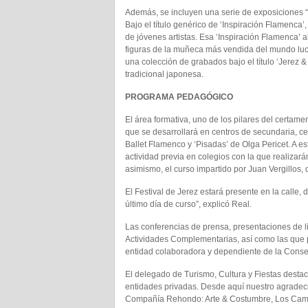
Además, se incluyen una serie de exposiciones “s
Bajo el título genérico de ‘Inspiración Flamenca
de jóvenes artistas. Esa ‘Inspiración Flamenca’ 
figuras de la muñeca más vendida del mundo luci
una colección de grabados bajo el título ‘Jerez
tradicional japonesa.
PROGRAMA PEDAGÓGICO
El área formativa, uno de los pilares del cert
que se desarrollará en centros de secundaria, c
Ballet Flamenco y ‘Pisadas’ de Olga Pericet. A e
actividad previa en colegios con la que realizar
asimismo, el curso impartido por Juan Vergillos, qu
El Festival de Jerez estará presente en la calle, 
último día de curso”, explicó Real.
Las conferencias de prensa, presentaciones de l
Actividades Complementarias, así como las que
entidad colaboradora y dependiente de la Consej
El delegado de Turismo, Cultura y Fiestas destac
entidades privadas. Desde aquí nuestro agradec
Compañía Rehondo: Arte & Costumbre, Los Cami