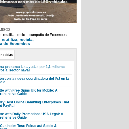
MIGOS
reutiliza, recicla,
a de Ecoembes
 noticias
nta presenta las ayudas por 1,1 millones
ros al sector naval
ón con la nueva coordinadora del IAJ en la
ncia
tte with Free Spins UK for Mobile: A
ehensive Guide
ery Best Online Gambling Enterprises That
t PayPal
tte with Daily Promotions USA Legal: A
ehensive Guide
 Casino im Test: Fokus auf Spiele &