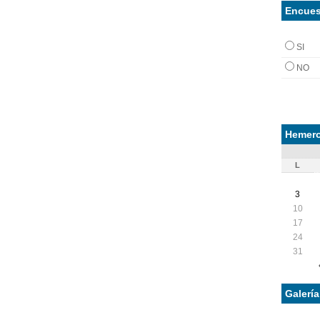
Encues
SI
NO
Hemero
L
3
10
17
24
31
Galerí