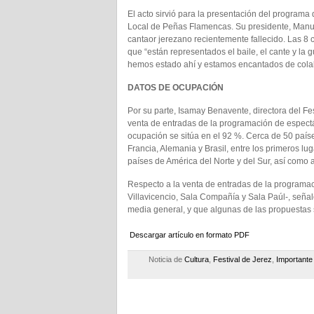
El acto sirvió para la presentación del programa
Local de Peñas Flamencas. Su presidente, Manuel
cantaor jerezano recientemente fallecido. Las 8 c
que “están representados el baile, el cante y la 
hemos estado ahí y estamos encantados de cola
DATOS DE OCUPACIÓN
Por su parte, Isamay Benavente, directora del Fes
venta de entradas de la programación de espectá
ocupación se sitúa en el 92 %. Cerca de 50 paíse
Francia, Alemania y Brasil, entre los primeros l
países de América del Norte y del Sur, así como a 
Respecto a la venta de entradas de la programac
Villavicencio, Sala Compañía y Sala Paúl-, señal
media general, y que algunas de las propuestas 
Descargar artículo en formato PDF
Noticia de
Cultura
,
Festival de Jerez
,
Importante