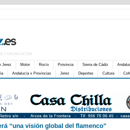
DE COMUNICACIÓN
e Jerez
Motor
Rocío
Provincia
Sierra de Cádiz
Andalu
ía
Andalucía x Provincias
Jerez
Deportes
Cultura
Cof
erá “una visión global del flamenco”