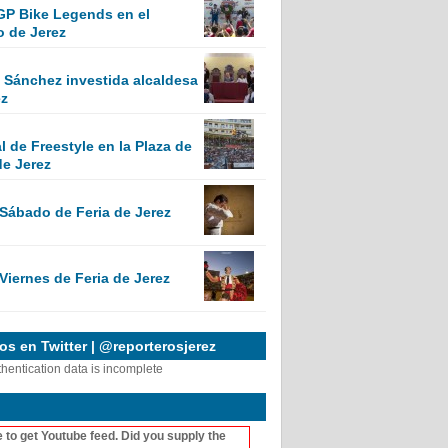
GP Bike Legends en el
o de Jerez
Sánchez investida alcaldesa
ez
 de Freestyle en la Plaza de
de Jerez
 Sábado de Feria de Jerez
Viernes de Feria de Jerez
s en Twitter | @reporterosjerez
thentication data is incomplete
 to get Youtube feed. Did you supply the