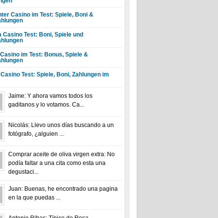
ngen
ter Casino im Test: Spiele, Boni &
hlungen
a Casino Test: Boni, Spiele und
hlungen
 Casino im Test: Bonus, Spiele &
hlungen
 Casino Test: Spiele, Boni, Zahlungen im
Jaime: Y ahora vamos todos los
gaditanos y lo votamos. Ca...
Nicolás: Llevo unos días buscando a un
fotógrafo, ¿alguien ...
Comprar aceite de oliva virgen extra: No
podía faltar a una cita como esta una
degustaci...
Juan: Buenas, he encontrado una pagina
en la que puedas ...
Antonio Ribas: Típico de Rosa