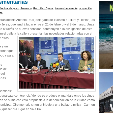
ementarias
festival de jerez
,
flamenco
,
González Byass
,
isamay benavente
,
ocupación
mo
bras definió Antonio Real, delegado de Turismo, Cultura y Fiestas, las
 Jerez, que tendrá lugar entre el 21 de febrero y el 8 de marzo. Unas
nco a través de nuevos sentidos, contribuyen a la divulgación de este
n el baile a la calle y presentan las novedades relacionadas con el
e otros.
a y un
firmar que
odo y para
es
ia de
nuel
eñas
 sentidos”
 una cata-conferencia “donde se produce el maridaje entre los vinos
tamen se suma con esta propuesta a la denominación de la ciudad como
unicipal. Otro montaje singular tributo a una bailaora mítica –Carmen
, que tendrá lugar en Sala Paúl.