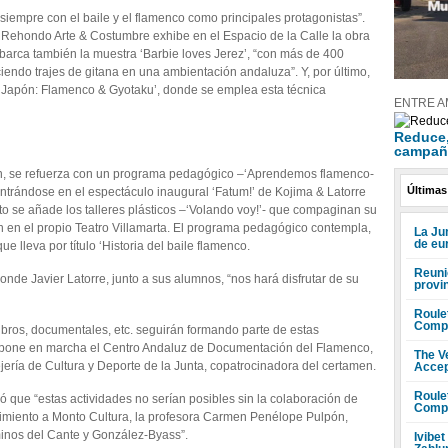
iempre con el baile y el flamenco como principales protagonistas”.
’, Rehondo Arte & Costumbre exhibe en el Espacio de la Calle la obra
abarca también la muestra ‘Barbie loves Jerez’, “con más de 400
endo trajes de gitana en una ambientación andaluza”. Y, por último,
 & Japón: Flamenco & Gyotaku’, donde se emplea esta técnica
ENTRE A
Reduce, 
campañ
amen, se refuerza con un programa pedagógico –‘Aprendemos flamenco-
Últimas
entrándose en el espectáculo inaugural ‘Fatum!’ de Kojima & Latorre
sto se añade los talleres plásticos –‘Volando voy!’- que compaginan su
án en el propio Teatro Villamarta. El programa pedagógico contempla,
La Ju
de eu
e lleva por título ‘Historia del baile flamenco.
Reuni
donde Javier Latorre, junto a sus alumnos, “nos hará disfrutar de su
provi
Roule
Compr
ibros, documentales, etc. seguirán formando parte de estas
 pone en marcha el Centro Andaluz de Documentación del Flamenco,
The V
ería de Cultura y Deporte de la Junta, copatrocinadora del certamen.
Accep
Roule
ó que “estas actividades no serían posibles sin la colaboración de
Compr
imiento a Monto Cultura, la profesora Carmen Penélope Pulpón,
nos del Cante y González-Byass”.
Ivibet