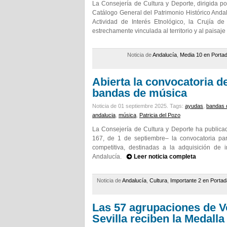
La Consejería de Cultura y Deporte, dirigida po
Catálogo General del Patrimonio Histórico Andal
Actividad de Interés Etnológico, la Crujía 
estrechamente vinculada al territorio y al paisaje
Noticia de
Andalucía
,
Media 10 en Porta
Abierta la convocatoria d
bandas de música
Noticia de 01 septiembre 2025.
Tags:
ayudas
,
bandas 
andalucia
,
música
,
Patricia del Pozo
La Consejería de Cultura y Deporte ha publica
167, de 1 de septiembre– la convocatoria pa
competitiva, destinadas a la adquisición de
Andalucía.
Leer noticia completa
Noticia de
Andalucía
,
Cultura
,
Importante 2 en Portad
Las 57 agrupaciones de Vo
Sevilla reciben la Medalla