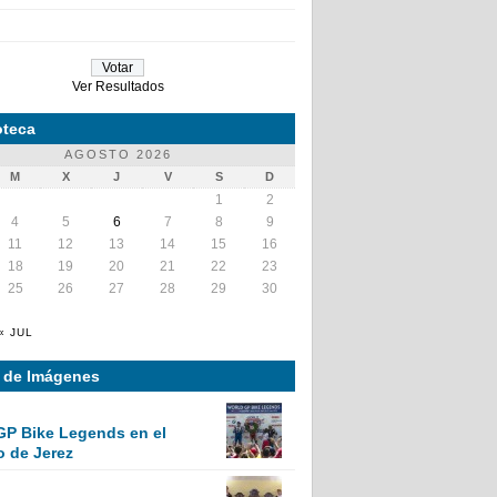
Ver Resultados
teca
AGOSTO 2026
M
X
J
V
S
D
1
2
4
5
6
7
8
9
11
12
13
14
15
16
18
19
20
21
22
23
25
26
27
28
29
30
« JUL
a de Imágenes
GP Bike Legends en el
o de Jerez