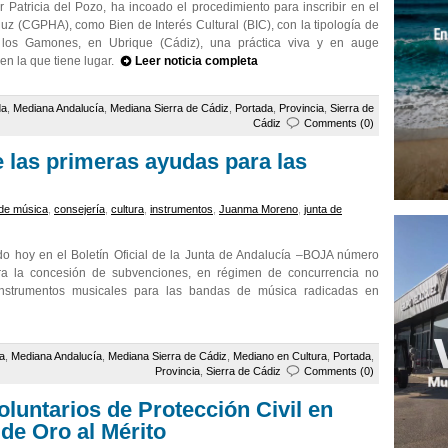
r Patricia del Pozo, ha incoado el procedimiento para inscribir en el
uz (CGPHA), como Bien de Interés Cultural (BIC), con la tipología de
de los Gamones, en Ubrique (Cádiz), una práctica viva y en auge
 en la que tiene lugar.
Leer noticia completa
da
,
Mediana Andalucía
,
Mediana Sierra de Cádiz
,
Portada
,
Provincia
,
Sierra de
Cádiz
Comments (0)
e las primeras ayudas para las
de música
,
consejería
,
cultura
,
instrumentos
,
Juanma Moreno
,
junta de
do hoy en el Boletín Oficial de la Junta de Andalucía –BOJA número
ra la concesión de subvenciones, en régimen de concurrencia no
 instrumentos musicales para las bandas de música radicadas en
a
,
Mediana Andalucía
,
Mediana Sierra de Cádiz
,
Mediano en Cultura
,
Portada
,
Provincia
,
Sierra de Cádiz
Comments (0)
luntarios de Protección Civil en
 de Oro al Mérito