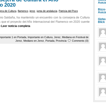
Ausza
co 2020
Bizzo
era de Cultura
,
flamenco
,
jerez
,
junta de andalucia
,
Patricia del Pozo
Ausza
onio Saldaña, ha mantenido un encuentro con la consejera de Cultura
Gizbo
ra que el proyecto del Año Internacional del Flamenco en 2020 cuente
Blick
Leer noticia completa
mportante 1 en Portada
,
Importante en Cultura
,
Jerez
,
Mediana en Festival de
Jerez
,
Mediano en Jerez
,
Portada
,
Provincia
Comments (0)