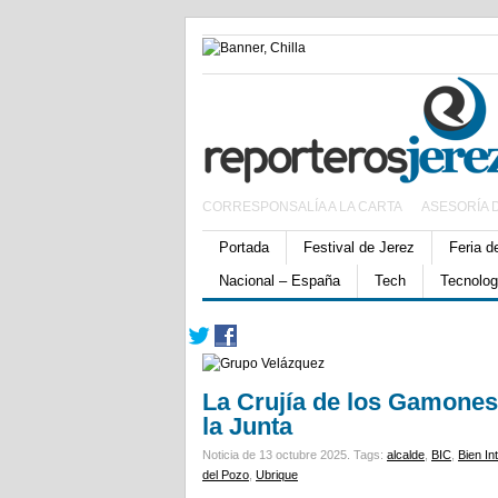
CORRESPONSALÍA A LA CARTA
ASESORÍA 
Portada
Festival de Jerez
Feria d
Nacional – España
Tech
Tecnolog
La Crujía de los Gamones
la Junta
Noticia de 13 octubre 2025.
Tags:
alcalde
,
BIC
,
Bien In
del Pozo
,
Ubrique