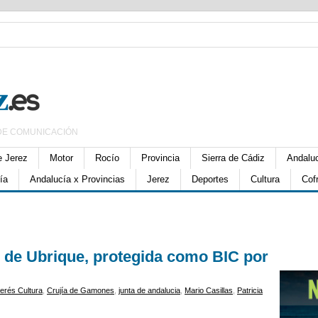
DE COMUNICACIÓN
e Jerez
Motor
Rocío
Provincia
Sierra de Cádiz
Andalu
ía
Andalucía x Provincias
Jerez
Deportes
Cultura
Cof
 de Ubrique, protegida como BIC por
terés Cultura
,
Crujía de Gamones
,
junta de andalucia
,
Mario Casillas
,
Patricia