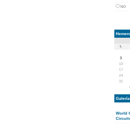
NO
Hemero
L
3
10
17
24
31
Galerí
World 
Circuit