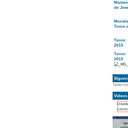
Mamen 
de Jer
Mundial
Toros 
Toros:
2015
Toros: 
2015
Sígueno
Twitter Au
Videos
Unable
correc