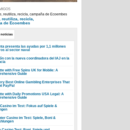
MIGOS
reutiliza, recicla,
a de Ecoembes
 noticias
nta presenta las ayudas por 1,1 millones
ros al sector naval
ón con la nueva coordinadora del IAJ en la
ncia
tte with Free Spins UK for Mobile: A
ehensive Guide
ery Best Online Gambling Enterprises That
t PayPal
tte with Daily Promotions USA Legal: A
ehensive Guide
 Casino im Test: Fokus auf Spiele &
ngen
ter Casino im Test: Spiele, Boni &
hlungen
a Casino Test: Boni, Spiele und