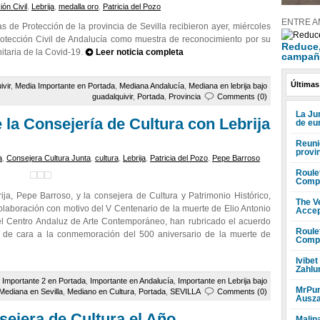
ón Civil
,
Lebrija
,
medalla oro
,
Patricia del Pozo
ENTRE A
s de Protección de la provincia de Sevilla recibieron ayer, miércoles
rotección Civil de Andalucía como muestra de reconocimiento por su
Reduce, 
itaria de la Covid-19.
Leer noticia completa
campañ
Últimas
ivir
,
Media Importante en Portada
,
Mediana Andalucía
,
Mediana en lebrija bajo
guadalquivir
,
Portada
,
Provincia
Comments (0)
La Ju
 la Consejería de Cultura con Lebrija
de eu
Reuni
provi
a
,
Consejera Cultura Junta
,
cultura
,
Lebrija
,
Patricia del Pozo
,
Pepe Barroso
Roule
Compr
ija, Pepe Barroso, y la consejera de Cultura y Patrimonio Histórico,
The V
colaboración con motivo del V Centenario de la muerte de Elio Antonio
Accep
 el Centro Andaluz de Arte Contemporáneo, han rubricado el acuerdo
Roule
as de cara a la conmemoración del 500 aniversario de la muerte de
Compr
Ivibet
Zahlu
,
Importante 2 en Portada
,
Importante en Andalucía
,
Importante en Lebrija bajo
MrPun
Mediana en Sevilla
,
Mediano en Cultura
,
Portada
,
SEVILLA
Comments (0)
Ausza
sejera de Cultura el Año
Malin