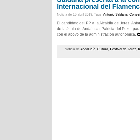
Internacional del Flamen
Noticia de 15 abril 2019.
Tags:
Antonio Saldaña
,
Consej
El candidato del PP a la Alcaldía de Jerez, Ant
de la Junta de Andalucía, Patricia del Pozo, pa
con el apoyo de la administración autonómica.
Noticia de
Andalucía
,
Cultura
,
Festival de Jerez
,
I