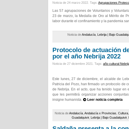
Noticia de 24 marzo 2022.
Tags:
Agrupaciones Protecci
Las 57 agrupaciones de Voluntarios y Voluntaria
23 de marzo, la Medalla de Oro al Mérito de P
labor durante el confinamiento y la pandemia san
Noticia de
Andalucía
,
Lebrija | Bajo Guadalqu
Protocolo de actuación de
por el año Nebrija 2022
Noticia de 27 diciembre 2021.
Tags:
año cultural Nebrij
Este lunes, 27 de diciembre, el alcalde de Lebr
Patricia del Pozo, han firmado un protocolo de 
de Nebrija. En el acto, que ha tenido lugar en
que les permitirá organizar acciones conjunt
insigne humanista.
Leer noticia completa
Noticia de
Andalucía
,
Andalucía x Provincias
,
Cultura
Guadalquivir
,
Lebrija | Bajo Guadalquivir
,
Saldaña presenta a la con