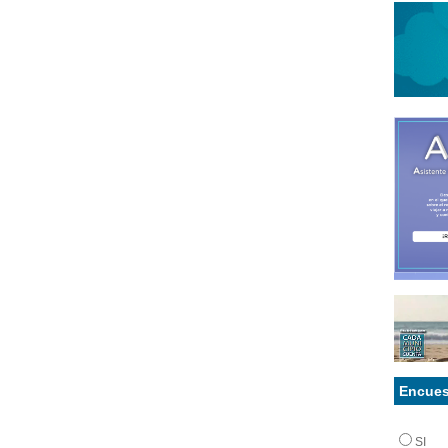
Encues
SI