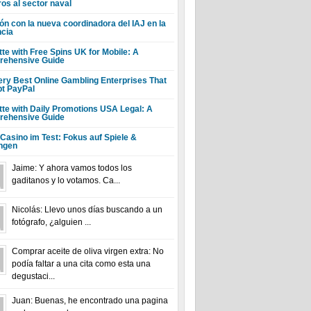
ros al sector naval
ón con la nueva coordinadora del IAJ en la
ncia
tte with Free Spins UK for Mobile: A
ehensive Guide
ery Best Online Gambling Enterprises That
t PayPal
tte with Daily Promotions USA Legal: A
ehensive Guide
 Casino im Test: Fokus auf Spiele &
ngen
Jaime: Y ahora vamos todos los
gaditanos y lo votamos. Ca...
Nicolás: Llevo unos días buscando a un
fotógrafo, ¿alguien ...
Comprar aceite de oliva virgen extra: No
podía faltar a una cita como esta una
degustaci...
Juan: Buenas, he encontrado una pagina