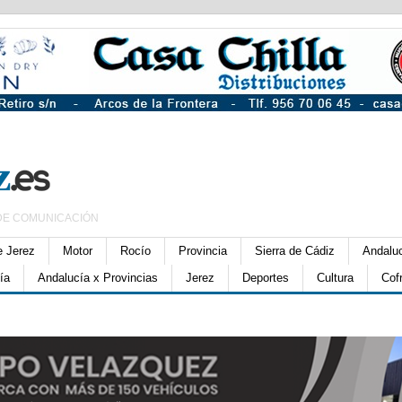
DE COMUNICACIÓN
e Jerez
Motor
Rocío
Provincia
Sierra de Cádiz
Andalu
ía
Andalucía x Provincias
Jerez
Deportes
Cultura
Cof