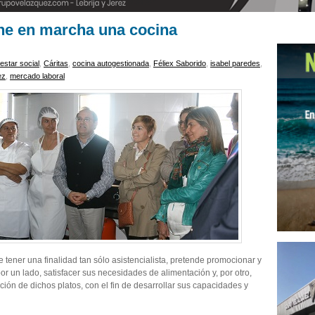
ne en marcha una cocina
estar social
,
Cáritas
,
cocina autogestionada
,
Féliex Saborido
,
isabel paredes
,
ez
,
mercado laboral
 tener una finalidad tan sólo asistencialista, pretende promocionar y
r un lado, satisfacer sus necesidades de alimentación y, por otro,
ción de dichos platos, con el fin de desarrollar sus capacidades y