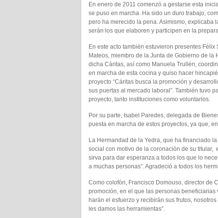
En enero de 2011 comenzó a gestarse esta inicia
se puso en marcha. Ha sido un duro trabajo, co
pero ha merecido la pena. Asimismo, explicaba la
serán los que elaboren y participen en la prepar
En este acto también estuvieron presentes Félix
Mateos, miembro de la Junta de Gobierno de la 
dicha Cáritas, así como Manuela Trullén, coordina
en marcha de esta cocina y quiso hacer hincapié 
proyecto “Cáritas busca la promoción y desarroll
sus puertas al mercado laboral”. También tuvo p
proyecto, tanto instituciones como voluntarios.
Por su parte, Isabel Paredes, delegada de Bienes
puesta en marcha de estos proyectos, ya que, en
La Hermandad de la Yedra, que ha financiado la
social con motivo de la coronación de su titular,
sirva para dar esperanza a todos los que lo nece
a muchas personas”. Agradeció a todos los herma
Como colofón, Francisco Domouso, director de C
promoción, en el que las personas beneficiarias 
harán el esfuerzo y recibirán sus frutos, nosotr
les damos las herramientas”.