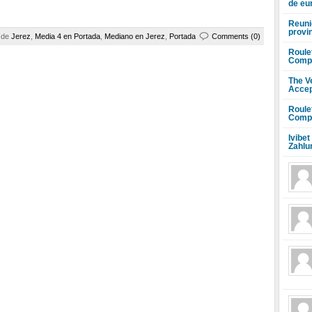
de eu
Reuni
provi
a de
Jerez
,
Media 4 en Portada
,
Mediano en Jerez
,
Portada
Comments (0)
Roule
Compr
The V
Accep
Roule
Compr
Ivibet
Zahlu