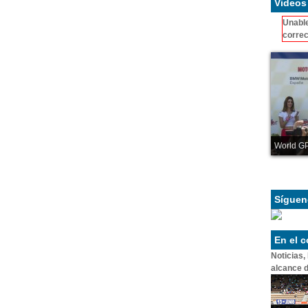
Videos
Unable
correc
World GP
Síguen
En el 
Noticias,
alcance d