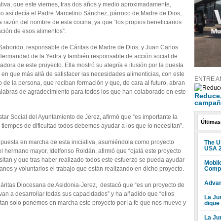
tiva, que este viernes, tras dos años y medio aproximadamente,
mo así decía el Padre Marcelino Sánchez, párroco de Madre de Dios,
 razón del nombre de esta cocina, ya que “los propios beneficiarios
ación de esos alimentos”.
 Saborido, responsable de Cáritas de Madre de Dios, y Juan Carlos
Hermandad de la Yedra y también responsable de acción social de
dora de este proyecto. Ella mostró su alegría e ilusión por la puesta
en que más allá de satisfacer las necesidades alimenticias, con este
ENTRE A
o de la persona, que reciban formación y que, de cara al futuro, abran
alabras de agradecimiento para todos los que han colaborado en este
Reduce, 
campañ
tar Social del Ayuntamiento de Jerez, afirmó que “es importante la
Últimas
 tiempos de dificultad todos debemos ayudar a los que lo necesitan”.
 puesta en marcha de esta iniciativa, asumiéndola como proyecto
The U
USA 
 el hermano mayor, Idelfonso Roldán, afirmó que “ojalá este proyecto
sitan y que tras haber realizado todos este esfuerzo se pueda ayudar
Mobile
Compr
nos y voluntarios el trabajo que están realizando en dicho proyecto.
Advan
áritas Diocesana de Asidonia-Jerez, destacó que “es un proyecto de
van a desarrollar todas sus capacidades” y ha añadido que “ellos
La Jun
os tan solo ponemos en marcha este proyecto por la fe que nos mueve y
dique
La Ju