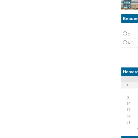
Encues
SI
NO
Hemero
L
3
10
17
24
31