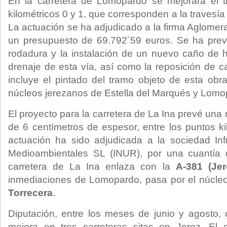
En la carretera de Lomopardo se mejorará el t
kilométricos 0 y 1, que corresponden a la travesí
La actuación se ha adjudicado a la firma Aglom
un presupuesto de 69.792´59 euros. Se ha pre
rodadura y la instalación de un nuevo caño de 
drenaje de esta vía, así como la reposición de c
incluye el pintado del tramo objeto de esta obr
núcleos jerezanos de Estella del Marqués y Lomo
El proyecto para la carretera de La Ina prevé un
de 6 centímetros de espesor, entre los puntos ki
actuación ha sido adjudicada a la sociedad Inf
Medioambientales SL (INUR), por una cuantía 
carretera de La Ina enlaza con la
A-381 (Jer
inmediaciones de Lomopardo, pasa por el núcleo
Torrecera
.
Diputación, entre los meses de junio y agosto,
mejora en tres carreteras sitas en Jerez. El 