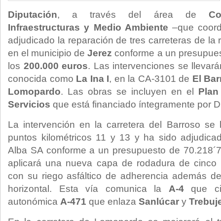
Diputación
, a través del área de
Co
Infraestructuras y Medio Ambiente
–que coor
adjudicado la reparación de tres carreteras de la 
en el municipio de
Jerez
conforme a un presupue
los
200.000 euros
. Las intervenciones se llevar
conocida como
La Ina I
, en la CA-3101 de
El Ba
Lomopardo
. Las obras se incluyen en el
Plan
Servicios
que está financiado íntegramente por D
La intervención en la carretera del Barroso se 
puntos kilométricos 11 y 13 y ha sido adjudic
Alba SA conforme a un presupuesto de 70.218´7
aplicará una nueva capa de rodadura de cinco 
con su riego asfáltico de adherencia además de
horizontal. Esta vía comunica la
A-4
que cir
autonómica
A-471
que enlaza
Sanlúcar
y
Trebuj