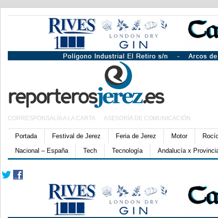
CORRESPONSALÍA A LA CARTA
ASESORÍA DE COMUNICACIÓN
Portada
Festival de Jerez
Feria de Jerez
Motor
Rocí
Nacional – España
Tech
Tecnología
Andalucía x Provinci