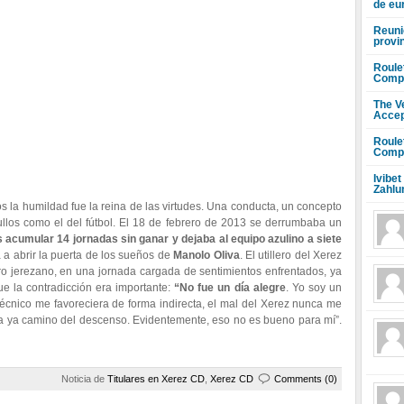
de eu
Reuni
provi
Roule
Compr
The V
Accep
Roule
Compr
Ivibet
Zahlu
os la humildad fue la reina de las virtudes. Una conducta, un concepto
ullos como el del fútbol. El 18 de febrero de 2013 se derrumbaba un
s acumular 14 jornadas sin ganar y dejaba al equipo azulino a siete
 a abrir la puerta de los sueños de
Manolo Oliva
. El utillero del Xerez
ro jerezano, en una jornada cargada de sentimientos enfrentados, ya
ue la contradicción era importante:
“No fue un día alegre
. Yo soy un
cnico me favoreciera de forma indirecta, el mal del Xerez nunca me
a ya camino del descenso. Evidentemente, eso no es bueno para mí”.
Noticia de
Titulares en Xerez CD
,
Xerez CD
Comments (0)