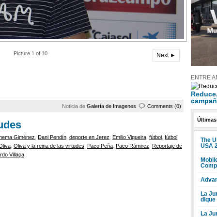
Picture 1 of 10
Next ►
ENTRE A
Reduce, 
campañ
Noticia de
Galería de Imagenes
Comments (0)
Últimas
tudes
hema Giménez
,
Dani Pendín
,
deporte en Jerez
,
Emilio Viqueira
,
fútbol
,
fútbol
The U
USA 
Oliva
,
Oliva y la reina de las virtudes
,
Paco Peña
,
Paco Rámirez
,
Reportaje de
rdo Villaça
Mobile
Compr
Advan
La Jun
dique
La Ju