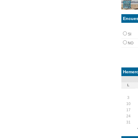
Encues
SI
NO
Hemero
L
3
10
17
24
31