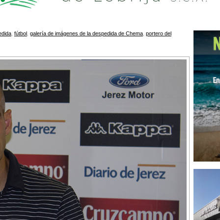
edida
,
fútbol
,
galería de imágenes de la despedida de Chema
,
portero del