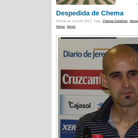
Despedida de Chema
Noticia de 14 junio 2013.
Tags:
Chema Giménez
,
desp
Xerez
,
Xerez