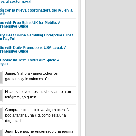
ros al sector naval
ón con la nueva coordinadora del IAJ en la
ncia
tte with Free Spins UK for Mobile: A
ehensive Guide
ery Best Online Gambling Enterprises That
t PayPal
tte with Daily Promotions USA Legal: A
ehensive Guide
 Casino im Test: Fokus auf Spiele &
ngen
Jaime: Y ahora vamos todos los
gaditanos y lo votamos. Ca...
Nicolás: Llevo unos días buscando a un
fotógrafo, ¿alguien ...
Comprar aceite de oliva virgen extra: No
podía faltar a una cita como esta una
degustaci...
Juan: Buenas, he encontrado una pagina