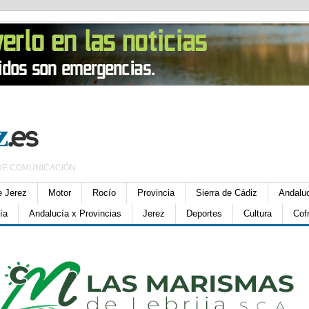
DE COMUNICACIÓN
e Jerez
Motor
Rocío
Provincia
Sierra de Cádiz
Andalu
ía
Andalucía x Provincias
Jerez
Deportes
Cultura
Cof