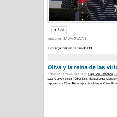
◄ Back
Imágenes: SALVA GALVÁN
Descargar artículo en formato PDF
Oliva y la reina de las vir
Noticia de 14 mayo 2013.
Tags:
Caja San Fernando
,
C
sala
,
Garvey Jerez Fútbol Sala
,
Manuel Leira
,
Manuel 
reporteros a Oliva
,
Reportaje sobre Manuel Oliva
,
Rica