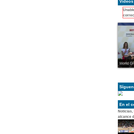
Videos
Unable
correc
World GP
Síguen
En el 
Noticias,
alcance d